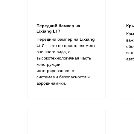
Передний бампер на
Кры
Lixiang LI 7
Кры
Передний бампер на
Lixiang
важ
Li 7
— это не просто элемент
обе
внешнего вида, а
эст
высокотехнологичная часть
авт
конструкции,
интегрированная с
системами безопасности и
аэродинамики.