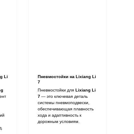
g Li
Пневмостойки на Lixiang Li
7
ng
Пневмостойки для
Lixiang Li
ент
7
— это ключевая деталь
системы пневмоподвески,
обеспечивающая плавность
ий
хода и адаптивность к
дорожным условиям.
д.