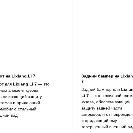
от на Lixiang Li 7
Задний бампер на Lixian
7
пот для
Lixiang Li 7
— это
Задний бампер для
Lixia
ный элемент кузова,
Li 7
— это ключевой элем
спечивающий защиту
кузова, обеспечивающий
гателя и придающий
защиту задней части
омобилю стильный
автомобиля от поврежден
шний вид.
и придающий ему
завершенный внешний ви