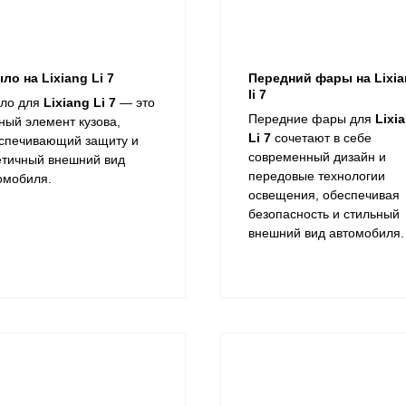
ло на Lixiang Li 7
Передний фары на Lixi
li 7
ло для
Lixiang Li 7
— это
Передние фары для
Lixi
ный элемент кузова,
Li 7
сочетают в себе
спечивающий защиту и
современный дизайн и
етичный внешний вид
передовые технологии
омобиля.
освещения, обеспечивая
безопасность и стильный
внешний вид автомобиля.