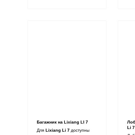
Багажник на Lixiang LI 7
Лоб
Li 7
Для
Lixiang Li 7
доступны