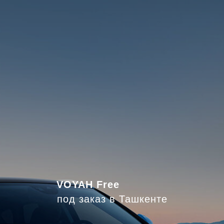
VOYAH Free
под заказ в Ташкенте