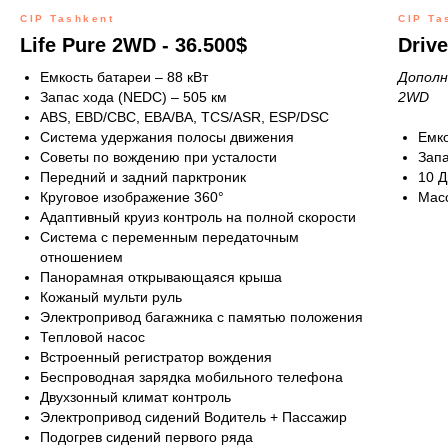
CIP Tashkent
CIP Ta
Life Pure 2WD - 36.500$
Driv
Емкость батареи – 88 кВт
Дополн
Запас хода (NEDC) – 505 км
2WD
ABS, EBD/CBC, EBA/BA, TCS/ASR, ESP/DSC
Система удержания полосы движения
Емко
Советы по вождению при усталости
Запа
Передний и задний парктроник
10 
Круговое изображение 360°
Мас
Адаптивный круиз контроль на полной скорости
Система с переменным передаточным
отношением
Панорамная открывающаяся крыша
Кожаный мульти руль
Электропривод багажника с памятью положения
Тепловой насос
Встроенный регистратор вождения
Беспроводная зарядка мобильного телефона
Двухзонный климат контроль
Электропривод сидений Водитель + Пассажир
Подогрев сидений первого ряда