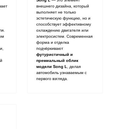
Song L
— это элемент
вает
внешнего дизайна, который
выполняет не только
эстетическую функцию, но и
способствует эффективному
ля.
охлаждению двигателя или
ом
электросистем. Современная
форма и отделка
и,
подчёркивают
футуристичный и
ой
премиальный облик
модели Song L
, делая
автомобиль узнаваемым с
первого взгляда.