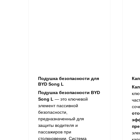
Подушка безопасности для
Кап
BYD Song L
Кап
Подушка безопасности BYD
клю
Song L
— это ключевой
час
элемент пассивной
соч
безопасности,
отс
предназначенный для
эф
защиты водителя и
пре
пассажиров при
эле
столкновении. Система
кап