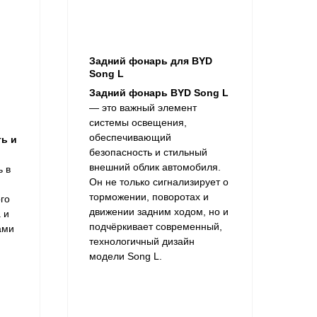
Задний фонарь для BYD
Song L
Задний фонарь BYD Song L
— это важный элемент
,
системы освещения,
обеспечивающий
ть и
безопасность и стильный
внешний облик автомобиля.
ь в
Он не только сигнализирует о
торможении, поворотах и
го
движении задним ходом, но и
 и
подчёркивает современный,
ами
технологичный дизайн
модели Song L.