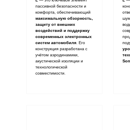
L
— это ключевой элемент
L
— 
пассивной безопасности и
кон
комфорта, обеспечивающий
отв
максимальную обзорность,
шум
защиту от внешних
вод
воздействий и поддержку
сов
современных электронных
про
систем автомобиля
. Его
под
конструкция разработана с
уро
учётом аэродинамики,
тех
акустической изоляции и
Son
технологической
совместимости.