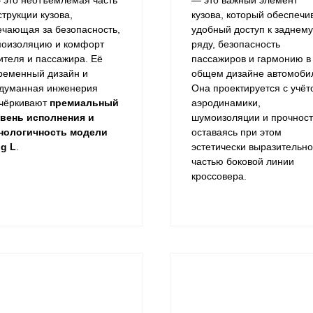
это неотъемлемая часть
— это важный элемент
струкции кузова,
кузова, который обеспечи
ечающая за безопасность,
удобный доступ к заднему
оизоляцию и комфорт
ряду, безопасность
ителя и пассажира. Её
пассажиров и гармонию в
ременный дизайн и
общем дизайне автомоби
думанная инженерия
Она проектируется с учёт
чёркивают
премиальный
аэродинамики,
вень исполнения и
шумоизоляции и прочност
нологичность модели
оставаясь при этом
g L
.
эстетически выразительн
частью боковой линии
кроссовера.