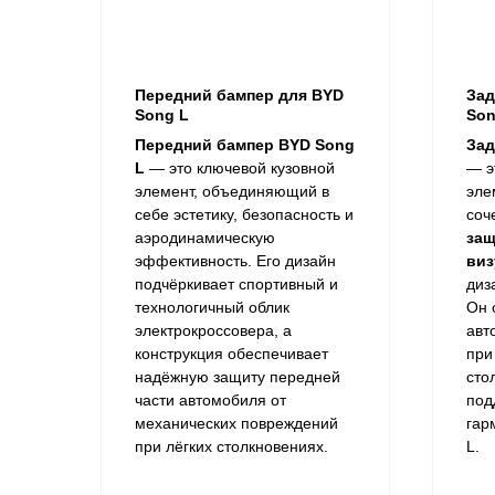
Передний бампер для BYD
Зад
Song L
Son
Передний бампер BYD Song
Зад
L
— это ключевой кузовной
— э
элемент, объединяющий в
эле
себе эстетику, безопасность и
соч
аэродинамическую
защ
эффективность. Его дизайн
виз
подчёркивает спортивный и
диз
технологичный облик
Он 
электрокроссовера, а
авт
конструкция обеспечивает
при
надёжную защиту передней
сто
части автомобиля от
под
механических повреждений
гар
при лёгких столкновениях.
L.