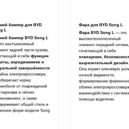
ний бампер
для BYD
Фара для BYD Song L
g L
Фара BYD Song L
— это
ний бампер BYD Song L
высокотехнологичный
то неотъемлемый
элемент передней оптики
мент задней части кузова,
сочетающий в себе
етающий в себе
функции
освещение, безопаснос
иты, аэродинамики и
выразительный дизайн
.
уальной завершённости
Она играет ключевую рол
айна электрокроссовера.
ночной видимости,
оберегает корму
формировании фирменно
омобиля от повреждений
облика электрокроссовера
 парковке и лёгких
взаимодействии с систем
лкновениях, а также
помощи водителю.
держивает общий стиль и
монию форм модели Song