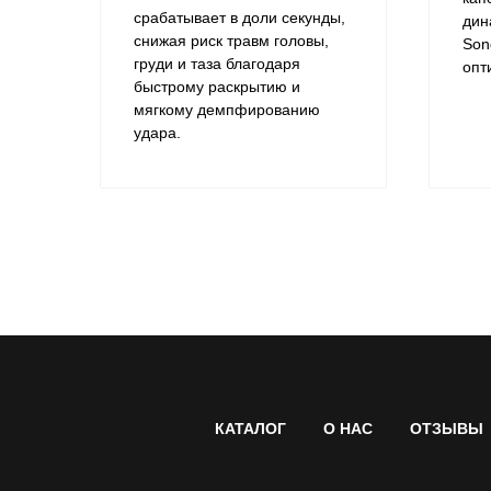
срабатывает в доли секунды,
дин
снижая риск травм головы,
Son
груди и таза благодаря
опт
быстрому раскрытию и
мягкому демпфированию
удара.
КАТАЛОГ
О НАС
ОТЗЫВЫ