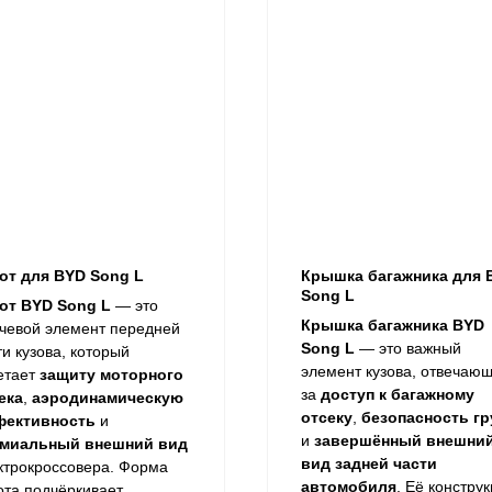
от для BYD Song L
Крышка багажника для 
Song L
от BYD Song L
— это
Крышка багажника BYD
чевой элемент передней
Song L
— это важный
ти кузова, который
элемент кузова, отвечаю
етает
защиту моторного
за
доступ к багажному
ека
,
аэродинамическую
отсеку
,
безопасность гр
фективность
и
и
завершённый внешни
миальный внешний вид
вид задней части
ктрокроссовера. Форма
автомобиля
. Её констру
ота подчёркивает