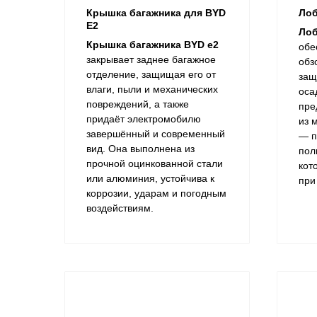
Крышка багажника для BYD
Лоб
E2
Лоб
Крышка багажника BYD e2
обе
закрывает заднее багажное
обз
отделение, защищая его от
защ
влаги, пыли и механических
оса
повреждений, а также
пре
придаёт электромобилю
из 
завершённый и современный
— п
вид. Она выполнена из
пол
прочной оцинкованной стали
кот
или алюминия, устойчива к
при
коррозии, ударам и погодным
воздействиям.