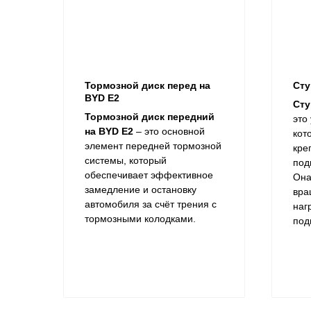
Тормозной диск перед на
Сту
BYD E2
Сту
Тормозной диск передний
это
на BYD E2
– это основной
кот
элемент передней тормозной
кре
системы, который
под
обеспечивает эффективное
Она
замедление и остановку
вра
автомобиля за счёт трения с
наг
тормозными колодками.
под