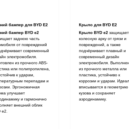
ний бампер для BYD E2
Крыло для BYD E2
ний бампер BYD e2
Крыло BYD e2
защищает
ищает заднюю часть
колесную арку от грязи и
омобиля от повреждений
повреждений, а также
одчёркивает современный
подчёркивает плавный и
айн электромобиля.
современный дизайн
отовлен из прочного ABS-
электромобиля. Выполне
стика или полипропилена,
из прочного металла или
устойчив к ударам,
пластика, устойчиво к
пературным перепадам и
коррозии и ударам. Идеа
розии. Эргономичная
вписывается в геометрию
ма улучшает
кузова и сохраняет
одинамику и гармонично
аэродинамику.
олняет внешний облик
 e2.