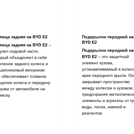
пица задняя на BYD E2
Подкрылок передний на
BYD E2
пица задняя на BYD E2
–
Подкрылок передний на
 узел ходовой части,
BYD E2
– это защитный
орый объединяет в себе
элемент кузова,
пление заднего колеса и
устанавливаемый в колес
шипниковый механизм.
арке переднего крыла. Он
 обеспечивает плавное
закрывает пространство
щение колеса и передачу
между колесом и кузовом,
рузки от автомобиля на
предохраняя металличес
веску.
элементы и агрегаты от гр
воды, песка, камней и
реагентов.