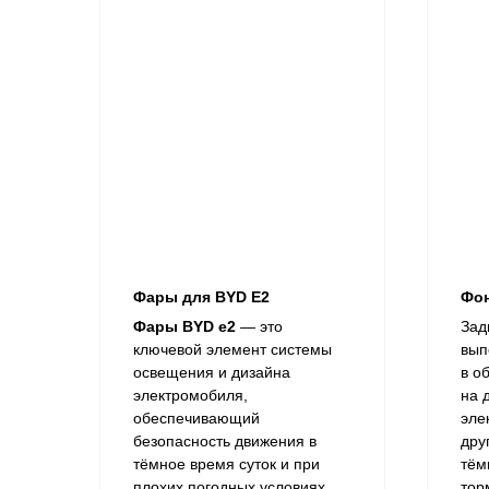
Фары для BYD E2
Фон
Фары BYD e2
— это
Зад
ключевой элемент системы
вып
освещения и дизайна
в о
электромобиля,
на 
обеспечивающий
эле
безопасность движения в
дру
тёмное время суток и при
тём
плохих погодных условиях.
тор