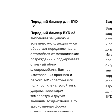
Передний бампер для BYD
Зад
E2
Зад
Передний бампер BYD e2
защ
выполняет защитную и
авт
эстетическую функции — он
и п
оберегает переднюю часть
диз
автомобиля от механических
Изг
повреждений и подчёркивает
пла
стильный облик
он 
электромобиля. Бампер
тем
изготовлен из прочного и
кор
лёгкого ABS-пластика или
фор
полипропилена, устойчив к
аэр
ударам, перепадам
доп
температур и другим
BYD
внешним воздействиям. Его
эргономичная форма
улучшает аэродинамику и