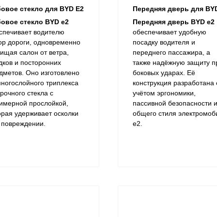
овое стекло для BYD E2
Передняя дверь для BY
овое стекло BYD e2
Передняя дверь BYD e2
спечивает водителю
обеспечивает удобную
ор дороги, одновременно
посадку водителя и
ищая салон от ветра,
переднего пассажира, а
дков и посторонних
также надёжную защиту п
дметов. Оно изготовлено
боковых ударах. Её
многослойного триплекса
конструкция разработана 
рочного стекла с
учётом эргономики,
имерной прослойкой,
пассивной безопасности 
орая удерживает осколки
общего стиля электромоб
 повреждении.
e2.