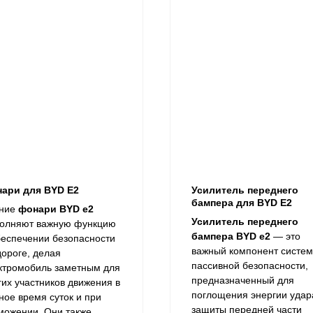
ари для BYD E2
Усилитель переднего
бампера для BYD E2
ние
фонари BYD e2
Усилитель переднего
олняют важную функцию
бампера BYD e2
— это
беспечении безопасности
важный компонент систе
дороге, делая
пассивной безопасности,
ктромобиль заметным для
предназначенный для
гих участников движения в
поглощения энергии удар
ное время суток и при
защиты передней части
можении. Они также