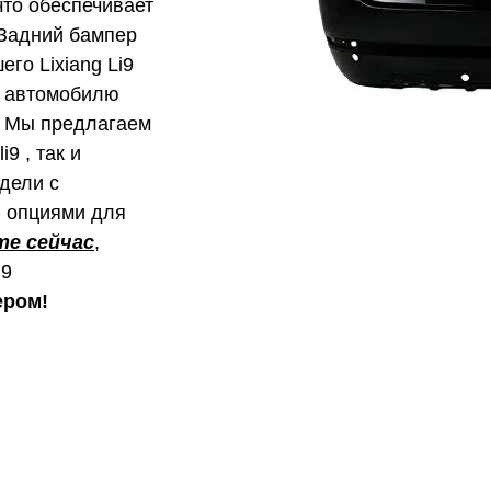
что обеспечивает
 Задний бампер
го Lixiang Li9
т автомобилю
. Мы предлагаем
9 , так и
дели с
 опциями для
те сейчас
,
i9
ером!