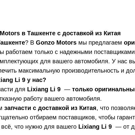
 Motors в Ташкенте с доставкой из Китая
Ташкенте
? В
Gonzo Motors
мы предлагаем
ори
ы работаем только с надежными поставщиками,
комплектующих для вашего автомобиля. У нас в
спечить максимальную производительность и до
ang Li 9 у нас?
части для
Lixiang Li 9
—
только оригинальн
тказную работу вашего автомобиля.
ем
запчасти с доставкой из Китая
, что позвол
 тщательно отбираем поставщиков, чтобы гарант
ь всё, что нужно для вашего
Lixiang Li 9
— от д