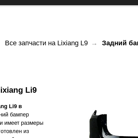
→
Все запчасти на Lixiang L9
→
Задний бам
xiang Li9
ang Li9 в
ний бампер
и имеет размеры
готовлен из