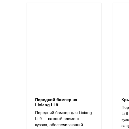
Передний бампер на
Кры
Lixiang LI 9
Пер
Передний бампер для Lixiang
Li 
Li 9 — важный элемент
куз
кузова, обеспечивающий
защ