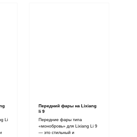
ang
Передний фары на Lixiang
li 9
g Li
Передние фары типа
«монобровь» для Lixiang Li 9
и
— это стильный и