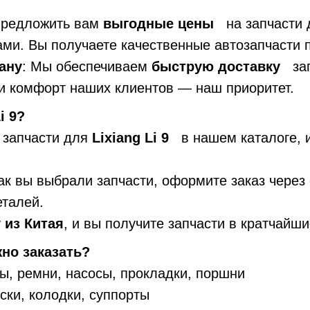
.
предложить вам
выгодные цены
на запчасти д
ми. Вы получаете качественные автозапчасти п
ану
: Мы обеспечиваем
быструю доставку
зап
 и комфорт наших клиентов — наш приоритет.
i 9?
 запчасти для
Lixiang Li 9
в нашем каталоге, 
как вы выбрали запчасти, оформите заказ через
еталей.
у
из Китая
, и вы получите запчасти в кратчайши
жно заказать?
ры, ремни, насосы, прокладки, поршни
ски, колодки, суппорты