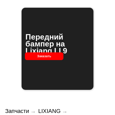
Передний
бампер на
Lixiang LI 9
Заказать
Запчасти
→
LIXIANG
→