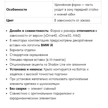
Удлинённая форма — часть
Особенности
уходит в зону передней стойки
и нижней юбки
Цвет
В зависимости от заказа:
Дизайн и совместимость:
Форма и размеры
отличаются
в
зависимости от версии (xDrive40, xDrive50, M60)
В некоторых комплектациях предусмотрены декоративные
вставки или логотипы
BMW iX
Варианты отделки:
Стандартное окрашивание
Глянцево-чёрные вставки (в M-пакетах)
Опциональные акценты из Shadow Line или алюминия
Установка и нюансы:
Крыло монтируется на болтах и
защёлках с высокой точностью подгонки
При установке желательно использовать оригинальные
элементы крепежа и шумоизоляции
Без сварки
— элемент съёмный
Совместимо с оригинальными подкрылками и
аэродинамическими элементами