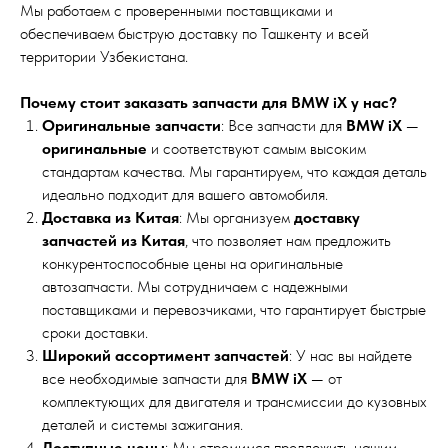
Мы работаем с проверенными поставщиками и
обеспечиваем быструю доставку по Ташкенту и всей
территории Узбекистана.
Почему стоит заказать запчасти для BMW iX у нас?
Оригинальные запчасти
: Все запчасти для
BMW iX
—
оригинальные
и соответствуют самым высоким
стандартам качества. Мы гарантируем, что каждая деталь
идеально подходит для вашего автомобиля.
Доставка из Китая
: Мы организуем
доставку
запчастей из Китая
, что позволяет нам предложить
конкурентоспособные цены на оригинальные
автозапчасти. Мы сотрудничаем с надежными
поставщиками и перевозчиками, что гарантирует быстрые
сроки доставки.
Широкий ассортимент запчастей
: У нас вы найдете
все необходимые запчасти для
BMW iX
— от
комплектующих для двигателя и трансмиссии до кузовных
деталей и системы зажигания.
Доступные цены
: Мы стремимся предложить нашим