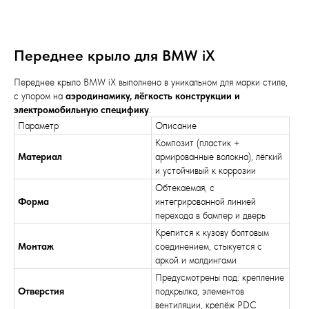
Переднее крыло для BMW iX
Переднее крыло BMW iX выполнено в уникальном для марки стиле,
с упором на
аэродинамику, лёгкость конструкции и
электромобильную специфику
.
Параметр
Описание
Композит (пластик +
Материал
армированные волокна), лёгкий
и устойчивый к коррозии
Обтекаемая, с
Форма
интегрированной линией
перехода в бампер и дверь
Крепится к кузову болтовым
Монтаж
соединением, стыкуется с
аркой и молдингами
Предусмотрены под: крепление
Отверстия
подкрылка, элементов
вентиляции, крепёж PDC