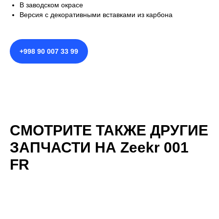
В заводском окрасе
Версия с декоративными вставками из карбона
+998 90 007 33 99
Gonzo Motors
– широкий выбор
запчастей для
Zeekr 001 FR
с гарантией
качества и быстрой доставкой.
Оригинальные комплектующие и
СМОТРИТЕ ТАКЖЕ ДРУГИЕ
надежные аналоги
Детали для безопасности, комфорта и
ЗАПЧАСТИ НА Zeekr 001
долговечности
FR
Контроль качества и оперативные
поставки в любые регионы
Gonzo-Motors.uz
– надежный партнер
для владельцев
Zeekr 001 FR
.