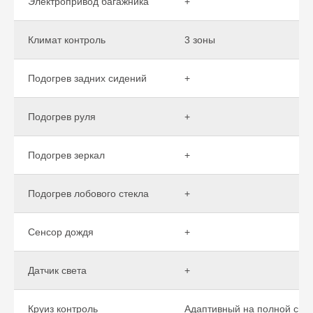
Электропривод багажника
+
Климат контроль
3 зоны
Подогрев задних сидений
+
Подогрев руля
+
Подогрев зеркал
+
Подогрев лобового стекла
+
Сенсор дождя
+
Датчик света
+
Круиз контроль
Адаптивный на полной ско