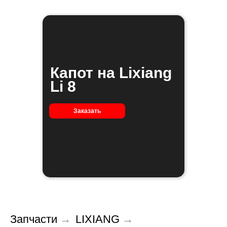
Капот на Lixiang
Li 8
Заказать
Запчасти
→
LIXIANG
→