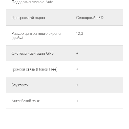
Поддержка Android Auto
-
Центральный экран
Сенсорный LED
Размер центрального экрана
12,3
(дюйм)
Система навигации GPS
+
Громкая связь (Hands Free)
+
Блуэтоотх
+
Английский язык
+