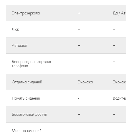
Электрозеркала
+
Да / Автос
Люк
+
+
Автосвет
+
+
Беспроводная зарядка
-
+
телефона
Отделка сидений
Экокожа
Экокожа
Память сидений
-
Водитель
Бесключевой доступ
+
+
Массаж сидений
-
-