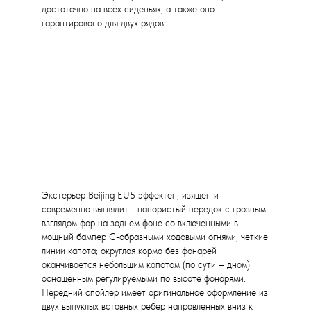
достаточно на всех сиденьях, а также оно
гарантировано для двух рядов.
Экстерьер Beijing EU5 эффектен, изящен и
современно выглядит - напористый передок с грозным
взглядом фар на заднем фоне со включенными в
мощный бампер С-образными ходовыми огнями, четкие
линии капота; округлая корма без фонарей
оканчивается небольшим капотом (по сути – дном)
оснащенным регулируемыми по высоте фонарями.
Передний спойлер имеет оригинальное оформление из
двух выпуклых вставных ребер направленных вниз к