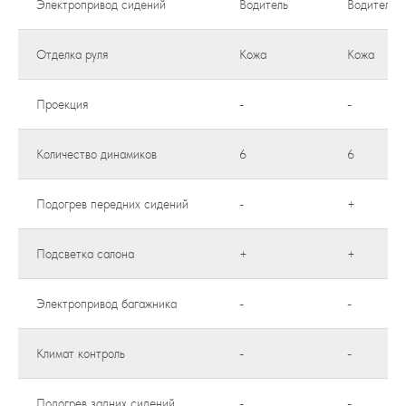
Электропривод сидений
Водитель
Водитель 
Отделка руля
Кожа
Кожа
Проекция
-
-
Количество динамиков
6
6
Подогрев передних сидений
-
+
Подсветка салона
+
+
Электропривод багажника
-
-
Климат контроль
-
-
Подогрев задних сидений
-
-