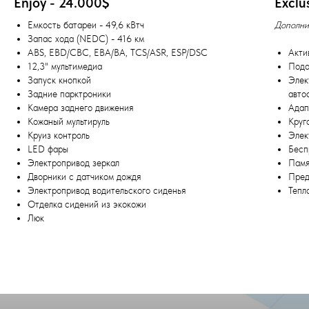
Enjoy - 24.000$
Exclu
Емкость батареи - 49,6 кВтч
Дополни
Запас хода (NEDC) - 416 км
ABS, EBD/CBC, EBA/BA, TCS/ASR, ESP/DSC
Акти
12,3" мультимедиа
Подо
Запуск кнопкой
Элек
Задние парктроники
авто
Камера заднего движения
Адап
Кожаный мультируль
Круг
Круиз контроль
Элек
LED фары
Бесп
Электропривод зеркал
Памя
Дворники с датчиком дождя
Пред
Электропривод водительского сиденья
Тепл
Отделка сидений из экокожи
Люк