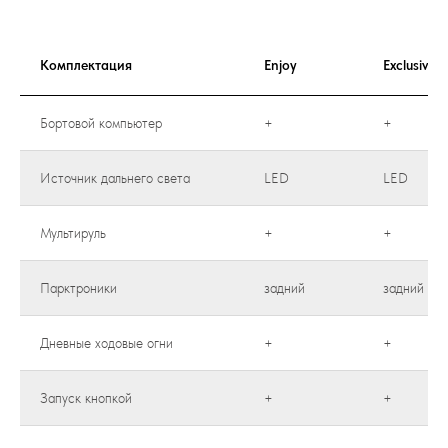
Комплектация
Enjoy
Exclusive
Бортовой компьютер
+
+
Источник дальнего света
LED
LED
Мультируль
+
+
Парктроники
задний
задний
Дневные ходовые огни
+
+
Запуск кнопкой
+
+