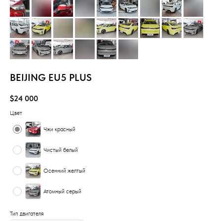
BEIJING EU5 PLUS
$
24 000
Цвет
Чжи красный
Чистый белый
Осенний желтый
Атомный серый
Тип двигателя