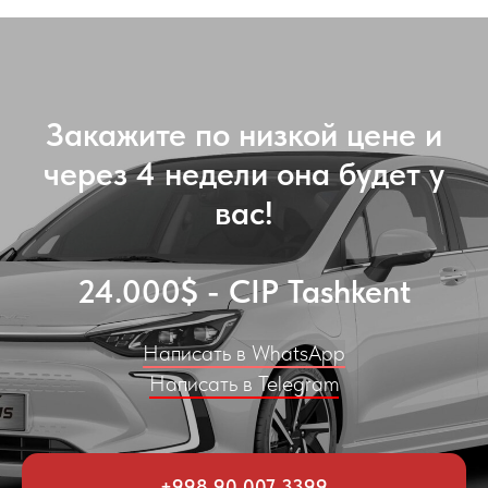
Закажите по низкой цене и
через 4 недели она будет у
вас!
24.000$ - CIP Tashkent
Написать в WhatsApp
Написать в Telegram
+998 90 007 3399