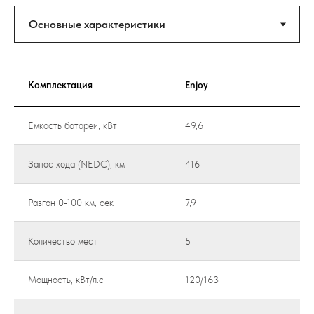
Комплектация
Enjoy
Емкость батареи, кВт
49,6
Запас хода (NEDC), км
416
Разгон 0-100 км, сек
7,9
Количество мест
5
Мощность, кВт/л.с
120/163