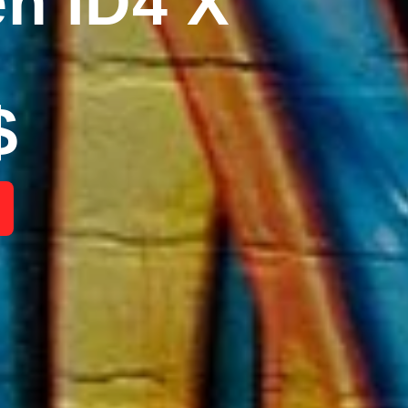
n ID4 X
$