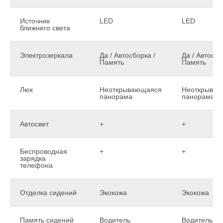
Источник
LED
LED
ближнего света
Электрозеркала
Да / Автосборка /
Да / Автосбо
Память
Память
Люк
Неоткрывающаяся
Неоткрыва
панорама
панорама
Автосвет
+
+
Беспроводная
+
+
зарядка
телефона
Отделка сидений
Экокожа
Экокожа
Память сидений
Водитель
Водитель