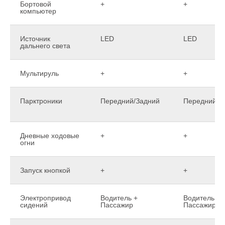
Бортовой
+
+
компьютер
Источник
LED
LED
дальнего света
Мультируль
+
+
Парктроники
Передний/Задний
Передний/З
Дневные ходовые
+
+
огни
Запуск кнопкой
+
+
Электропривод
Водитель +
Водитель +
сидений
Пассажир
Пассажир