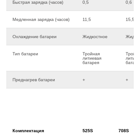
Быстрая зарядка (часов)
0,5
0,6
Медленная зарядка (часов)
11,5
15,5
Охлаждение батареи
Жидкостное
Жидко
Тип батареи
Тройная
Тройн
литиевая
литиев
батарея
батар
Преднагрев батареи
+
+
Комплектация
525S
708S