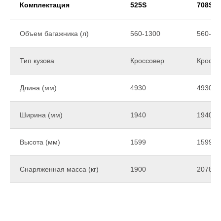
Комплектация
525S
708S
Объем багажника (л)
560-1300
560-13
Тип кузова
Кроссовер
Кроссо
Длина (мм)
4930
4930
Ширина (мм)
1940
1940
Высота (мм)
1599
1599
Снаряженная масса (кг)
1900
2078