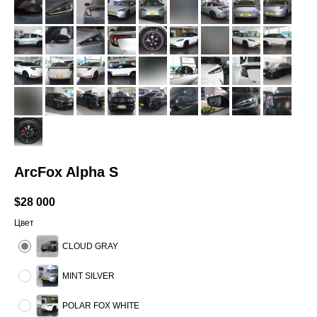
ArcFox Alpha S
$
28 000
Цвет
CLOUD GRAY
MINT SILVER
POLAR FOX WHITE