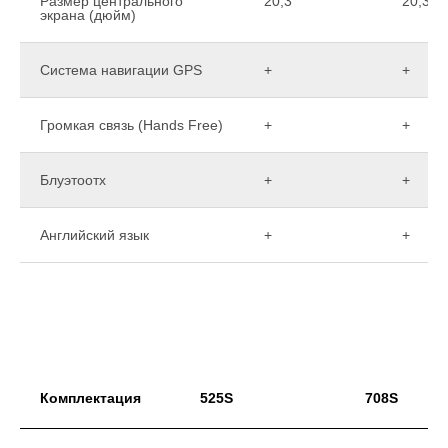
Размер центрального
20,3
20,3
экрана (дюйм)
Система навигации GPS
+
+
Громкая связь (Hands Free)
+
+
Блуэтоотх
+
+
Английский язык
+
+
Комплектация
525S
708S