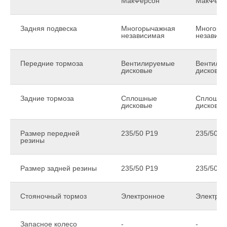
МакФерсон
МакФерс
Задняя подвеска
Многорычажная
Многоры
независимая
независ
Передние тормоза
Вентилируемые
Вентили
дисковые
дисковые
Задние тормоза
Сплошные
Сплошн
дисковые
дисковые
Размер передней
235/50 Р19
235/50 Р
резины
Размер задней резины
235/50 Р19
235/50 Р
Стояночный тормоз
Электронное
Электро
Запасное колесо
-
-