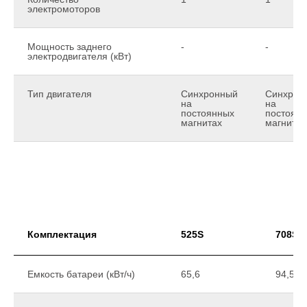
электромоторов
Мощность заднего
-
-
электродвигателя (кВт)
Тип двигателя
Синхронный
Синхрон
на
на
постоянных
постоян
магнитах
магнитах
Комплектация
525S
708S
Емкость батареи (кВт/ч)
65,6
94,5