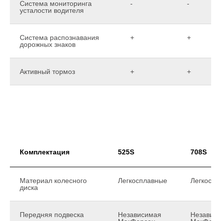
Система мониторинга
-
-
усталости водителя
Система распознавания
+
+
дорожных знаков
Активный тормоз
+
+
Комплектация
525S
708S
Материал колесного
Легкосплавные
Легкоспл
диска
Передняя подвеска
Независимая
Независ