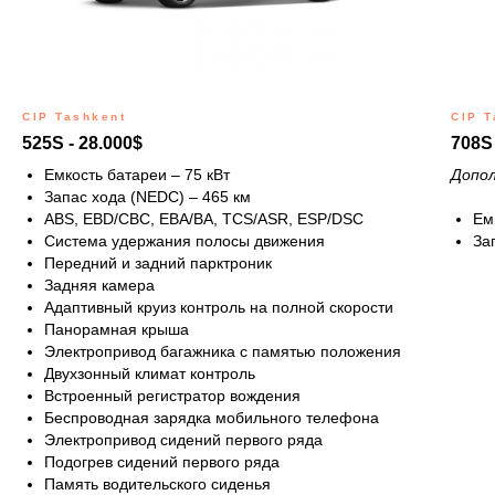
CIP Tashkent
CIP T
525S - 28.000$
708S 
Емкость батареи – 75 кВт
Допол
Запас хода (NEDC) – 465 км
ABS, EBD/CBC, EBA/BA, TCS/ASR, ESP/DSC
Ем
Система удержания полосы движения
За
Передний и задний парктроник
Задняя камера
Адаптивный круиз контроль на полной скорости
Панорамная крыша
Электропривод багажника с памятью положения
Двухзонный климат контроль
Встроенный регистратор вождения
Беспроводная зарядка мобильного телефона
Электропривод сидений первого ряда
Подогрев сидений первого ряда
Память водительского сиденья