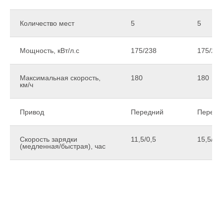
Количество мест
5
5
Мощность, кВт/л.с
175/238
175/23
Максимальная скорость,
180
180
км/ч
Привод
Передний
Передн
Скорость зарядки
11,5/0,5
15,5/0,
(медленная/быстрая), час