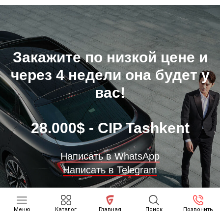
Закажите по низкой цене и
через 4 недели она будет у
вас!
28.000$ - CIP Tashkent
Написать в WhatsApp
Написать в Telegram
Меню
Каталог
Главная
Поиск
Позвонить
+998 90 007 3399