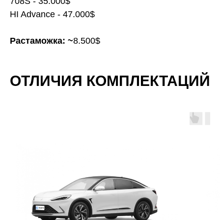
708S - 35.000$
HI Advance - 47.000$
Растаможка: ~
8.500$
ОТЛИЧИЯ КОМПЛЕКТАЦИЙ
ФОТО САЛОНА ALPHA S