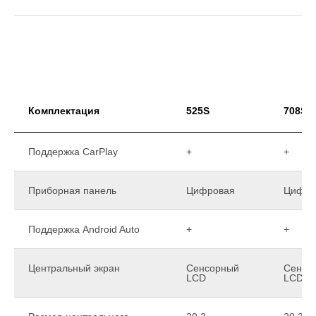
Комплектация
525S
708S
Поддержка CarPlay
+
+
Приборная панель
Цифровая
Цифро
Поддержка Android Auto
+
+
Центральный экран
Сенсорный
Сенсо
LCD
LCD