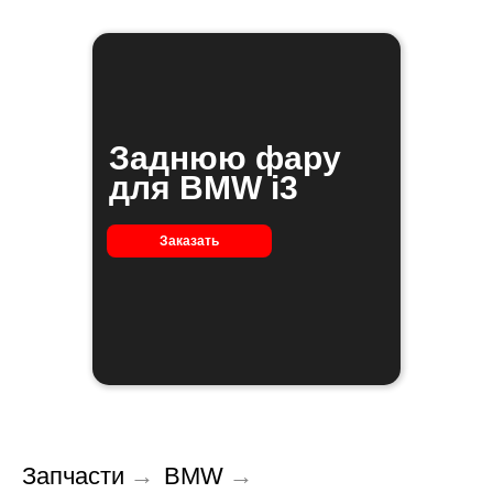
Заднюю фару
для BMW i3
Заказать
Запчасти
→
BMW
→