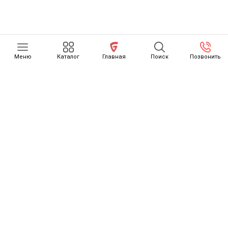
Меню
Каталог
Главная
Поиск
Позвонить
КАТАЛОГ
О НАС
ОТЗЫВЫ
КАК СЧИТАЕТСЯ РАСТАМОЖКА
ОСТОРОЖНО, МОШЕННИКИ
НОВОСТИ
КОНТАКТЫ
ДОСТАВКА ТОВАРОВ
GONZO MOTORS