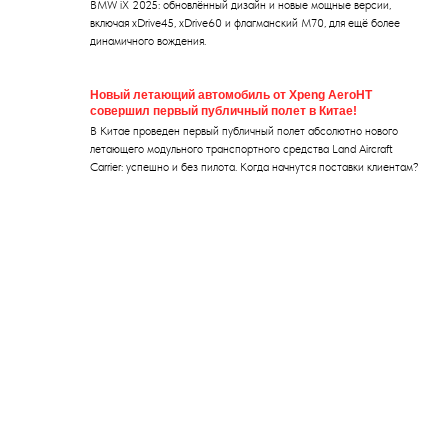
BMW iX 2025: обновлённый дизайн и новые мощные версии,
включая xDrive45, xDrive60 и флагманский M70, для ещё более
динамичного вождения.
Новый летающий автомобиль от Xpeng AeroHT
совершил первый публичный полет в Китае!
В Китае проведен первый публичный полет абсолютно нового
летающего модульного транспортного средства Land Aircraft
Carrier: успешно и без пилота. Когда начнутся поставки клиентам?