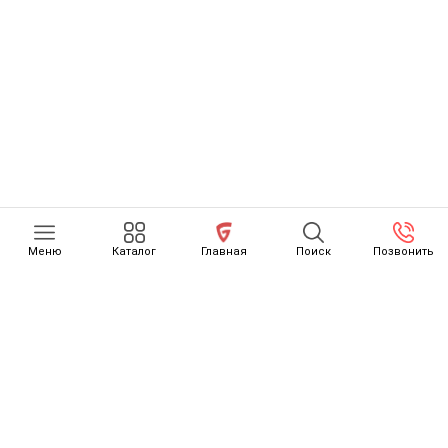
Меню
Каталог
Главная
Поиск
Позвонить
КАТАЛОГ
О НАС
ОТЗЫВЫ
КАК СЧИТАЕТСЯ РАСТАМОЖКА
ОСТОРОЖНО, МОШЕННИКИ
НОВОСТИ