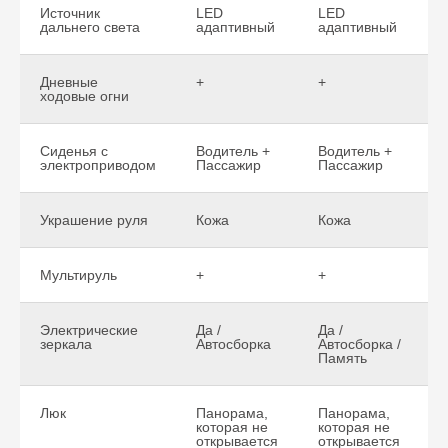
Источник
LED
LED
дальнего света
адаптивный
адаптивный
Дневные
+
+
ходовые огни
Сиденья с
Водитель +
Водитель +
электроприводом
Пассажир
Пассажир
Украшение руля
Кожа
Кожа
Мультируль
+
+
Электрические
Да /
Да /
зеркала
Автосборка
Автосборка /
Память
Люк
Панорама,
Панорама,
которая не
которая не
открывается
открывается