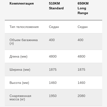
Комплектация
510KM
650KM
Standard
Long
I
Range
Тип телосложения
Седан
Седан
С
Объем багажника
400
400
4
(л)
Длина (мм)
4800
4800
4
Ширина (мм)
1875
1875
1
Высота (мм)
1460
1460
1
Снаряженная
1950
2080
2
масса (кг)