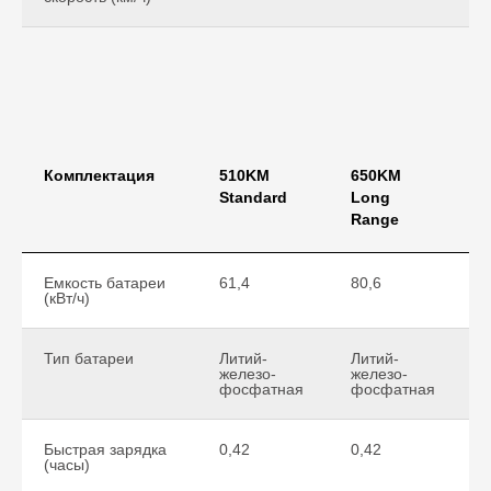
Комплектация
510KM
650KM
Standard
Long
I
Range
Емкость батареи
61,4
80,6
8
(кВт/ч)
Тип батареи
Литий-
Литий-
Л
железо-
железо-
ж
фосфатная
фосфатная
Быстрая зарядка
0,42
0,42
0
(часы)