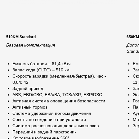
510KM Standard
650KM
Базовая комплектация
Допо
Stand
Емкость батареи – 61,4 кВтч
Ем
Запас хода (CLTC) – 510 км
За
Скорость зарядки (медленная/быстрая), час -
Ск
8,8/0,42
11
Задний привод
За
ABS, EBD/CBC, EBA/BA, TCS/ASR, ESP/DSC
Эл
Активная система оповещения безопасности
Ро
Активный тормоз
Па
Система удержания полосы движения
Ау
Советы по вождению при усталости
Мн
Система распознавания дорожных знаков
Зе
Передний и задний парктроник
Круговое изображение 360°