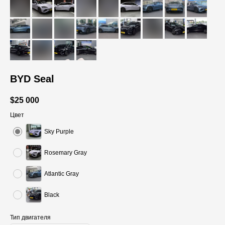
BYD Seal
$
25 000
Цвет
Sky Purple
Rosemary Gray
Atlantic Gray
Black
Тип двигателя