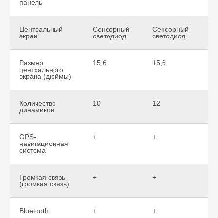
панель
Центральный
Сенсорный
Сенсорный
С
экран
светодиод
светодиод
с
Размер
15,6
15,6
1
центрального
экрана (дюймы)
Количество
10
12
1
динамиков
GPS-
+
+
+
навигационная
система
Громкая связь
+
+
+
(громкая связь)
Bluetooth
+
+
+