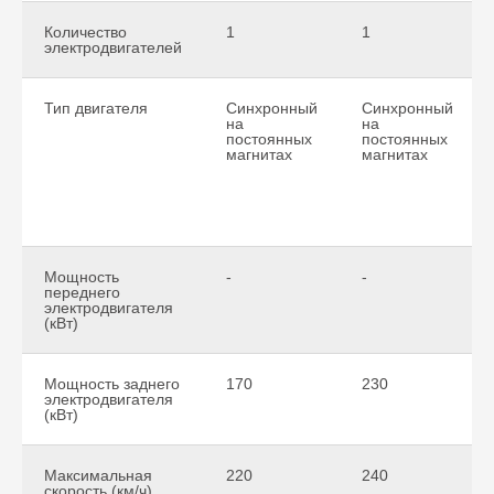
Количество
1
1
электродвигателей
Тип двигателя
Синхронный
Синхронный
на
на
постоянных
постоянных
магнитах
магнитах
Мощность
-
-
переднего
электродвигателя
(кВт)
Мощность заднего
170
230
электродвигателя
(кВт)
Максимальная
220
240
скорость (км/ч)