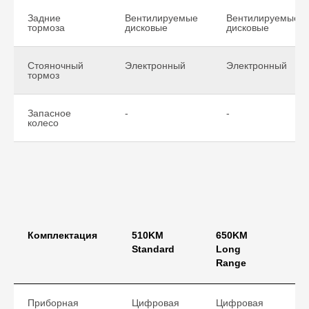
Задние
Вентилируемые
Вентилируемые
тормоза
дисковые
дисковые
Стояночный
Электронный
Электронный
тормоз
Запасное
-
-
колесо
Комплектация
510KM
650KM
6
Standard
Long
In
Range
Приборная
Цифровая
Цифровая
Ц