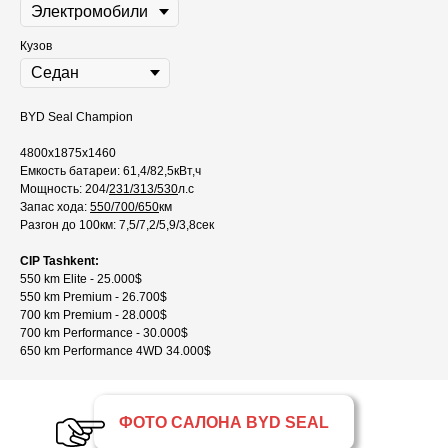
Кузов
BYD Seal Champion
4800x1875x1460
Емкость батареи: 61,4/82,5кВт,ч
Мощность: 204/
231/313/530
л.с
Запас хода:
550/700/650
км
Разгон до 100км: 7,5/7,2/5,9/3,8сек
CIP Tashkent:
550 km Elite - 25.000$
550 km Premium - 26.700$
700 km Premium - 28.000$
700 km Performance - 30.000$
650 km Performance 4WD 34.000$
ФОТО САЛОНА BYD SEAL