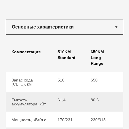
Комплектация
510KM
650KM
6
Standard
Long
I
Range
Запас хода
510
650
6
(CLTC), км
Емкость
61,4
80,6
8
аккумулятора, кВт
Мощность, кВт/л.с
170/231
230/313
2