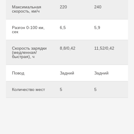
Максимальная
220
240
2
скорость, км/ч
Разгон 0-100 км,
6,5
5,9
5
сек
Скорость зарядки
8,8/0,42
11,52/0,42
1
(медленная/
быстрая), ч
Повод
Задний
Задний
З
Количество мест
5
5
5