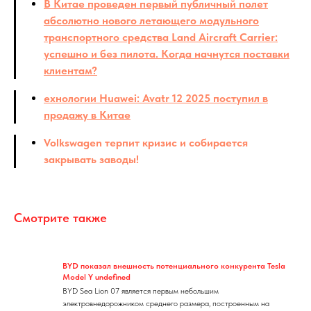
В Китае проведен первый публичный полет
абсолютно нового летающего модульного
транспортного средства Land Aircraft Carrier:
успешно и без пилота. Когда начнутся поставки
клиентам?
ехнологии Huawei: Avatr 12 2025 поступил в
продажу в Китае
Volkswagen терпит кризис и собирается
закрывать заводы!
Смотрите также
BYD показал внешность потенциального конкурента Tesla
Model Y undefined
BYD Sea Lion 07 является первым небольшим
электровнедорожником среднего размера, построенным на