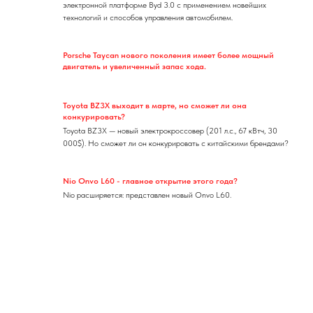
электронной платформе Byd 3.0 с применением новейших
технологий и способов управления автомобилем.
Porsche Taycan нового поколения имеет более мощный
двигатель и увеличенный запас хода.
Toyota BZ3X выходит в марте, но сможет ли она
конкурировать?
Toyota BZ3X — новый электрокроссовер (201 л.с., 67 кВтч, 30
000$). Но сможет ли он конкурировать с китайскими брендами?
Nio Onvo L60 - главное открытие этого года?
Nio расширяется: представлен новый Onvo L60.