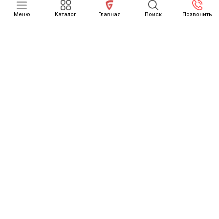
Меню
Каталог
Главная
Поиск
Позвонить
КАТАЛОГ
О НАС
ОТЗЫВЫ
КАК СЧИТАЕТСЯ РАСТАМОЖКА
ОСТОРОЖНО, МОШЕННИКИ
НОВОСТИ
КОНТАКТЫ
ДОСТАВКА ТОВАРОВ
GONZO MOTORS
Внимание! Будьте осторожны, вокруг много мошенников
(подробнее)
© All Rights Reserved. Gonzo Media Design Co.