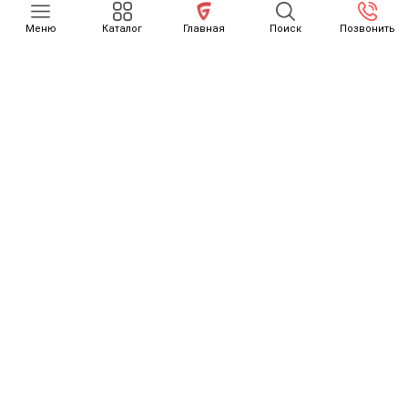
Меню
Каталог
Главная
Поиск
Позвонить
КАТАЛОГ
О НАС
ОТЗЫВЫ
КАК СЧИТАЕТСЯ РАСТАМОЖКА
ОСТОРОЖНО, МОШЕННИКИ
НОВОСТИ
КОНТАКТЫ
ДОСТАВКА ТОВАРОВ
GONZO MOTORS
Внимание! Будьте осторожны, вокруг много мошенников
(подробнее)
© All Rights Reserved. Gonzo Media Design Co.