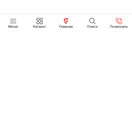
Меню
Каталог
Главная
Поиск
Позвонить
КАТАЛОГ
О НАС
ОТЗЫВЫ
КАК СЧИТАЕТСЯ РАСТАМОЖКА
ОСТОРОЖНО, МОШЕННИКИ
НОВОСТИ
КОНТАКТЫ
ДОСТАВКА ТОВАРОВ
GONZO MOTORS