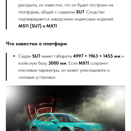
раскрыты, но известно, что он будет построен на
платформе, общей с седаном
SU7
. Сходство
подтверждается заводскими индексами моделей:
MS11 (SU7) и MX11
Что известно о платформ
Седан
SU7
имеет габариты
4997 × 1963 × 1455 мм
и
колёсную базу
3000 мм
. Если
MX11
сохранит
ключевые параметры, он может унаследовать и
силовые установки.