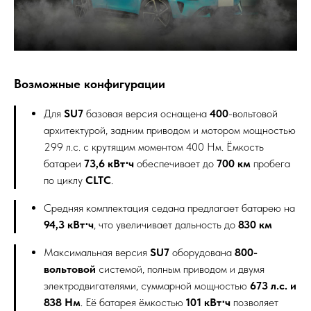
Возможные конфигурации
Для
SU7
базовая версия оснащена
400
-вольтовой
архитектурой, задним приводом и мотором мощностью
299 л.с. с крутящим моментом 400 Нм. Ёмкость
батареи
73,6 кВт⋅ч
обеспечивает до
700 км
пробега
по циклу
CLTC
.
Средняя комплектация седана предлагает батарею на
94,3 кВт⋅ч
, что увеличивает дальность до
830
км
Максимальная версия
SU7
оборудована
800-
вольтовой
системой, полным приводом и двумя
электродвигателями, суммарной мощностью
673 л.с. и
838 Нм
. Её батарея ёмкостью
101 кВт⋅ч
позволяет