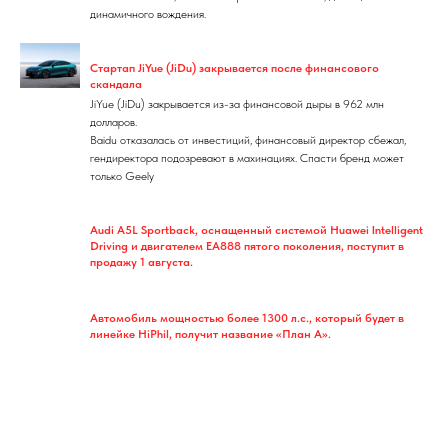
динамичного вождения.
Стартап JiYue (JiDu) закрывается после финансового
скандала
JiYue (JiDu) закрывается из-за финансовой дыры в 962 млн
долларов.
Baidu отказалась от инвестиций, финансовый директор сбежал,
гендиректора подозревают в махинациях. Спасти бренд может
только Geely
Audi A5L Sportback, оснащенный системой Huawei Intelligent
Driving и двигателем EA888 пятого поколения, поступит в
продажу 1 августа.
Автомобиль мощностью более 1300 л.с., который будет в
линейке HiPhil, получит название «План А».