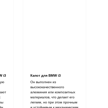
W i3
Капот для BMW i3
ную
Он выполнен из
высококачественного
чают
алюминия или композитных
х
материалов, что делает его
ры
легким, но при этом прочным
йн,
и устойчивым к механическим