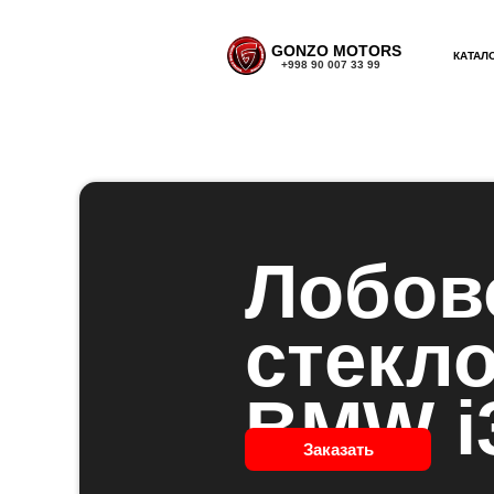
GONZO MOTORS
КАТАЛ
+998 90 007 33 99
Лобов
стекл
BMW i
Заказать