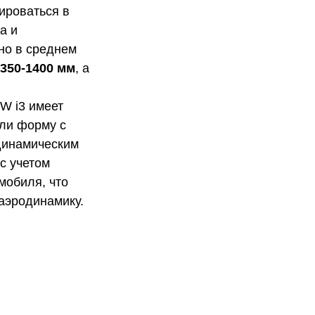
ироваться в
а и
но в среднем
1350-1400 мм
, а
W i3 имеет
ли форму с
динамическим
с учетом
мобиля, что
 аэродинамику.