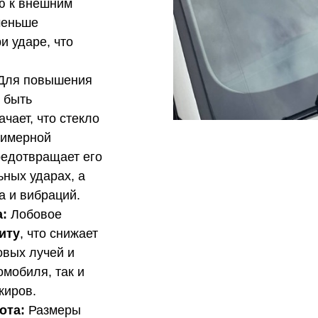
ю к внешним
меньше
 ударе, что
Для повышения
 быть
ачает, что стекло
лимерной
редотвращает его
ьных ударах, а
а и вибраций.
:
Лобовое
иту
, что снижает
овых лучей и
омобиля, так и
жиров.
ота:
Размеры