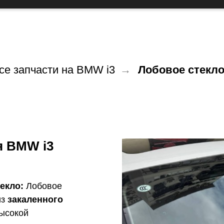
се запчасти на BMW i3
→
Лобовое стекло
я BMW i3
екло:
Лобовое
из
закаленного
высокой