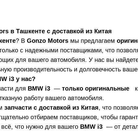
rs в Ташкенте с доставкой из Китая
кенте
? В
Gonzo Motors
мы предлагаем
ориги
только с надежными поставщиками, что позвол
ующих для вашего автомобиля. У нас вы найдет
ьную производительность и долговечность ваше
W i3 у нас?
части для
BMW i3
—
только оригинальные
ко
тказную работу вашего автомобиля.
ем
запчасти с доставкой из Китая
, что позвол
 тщательно отбираем поставщиков, чтобы гарант
ь всё, что нужно для вашего
BMW i3
— от детал
.