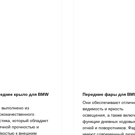
еднее крыло для BMW
Передние фары для BM
Они обеспечивают отлич
 выполнено из
видимость и яркость
ококачественного
освещения, а также вклю
стика, который обладает
функции дневных ходовы
ичной прочностью и
огней и поворотников. Фа
йкостью к внешним
имеют современный диза