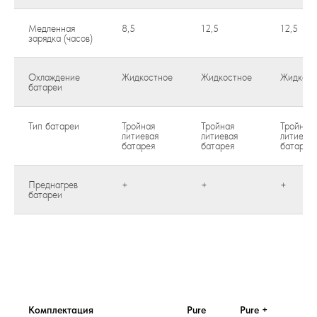
Медленная
8,5
12,5
12,5
зарядка (часов)
Охлаждение
Жидкостное
Жидкостное
Жидкост
батареи
Тип батареи
Тройная
Тройная
Тройная
литиевая
литиевая
литиевая
батарея
батарея
батарея
Преднагрев
+
+
+
батареи
Комплектация
Pure
Pure +
Lit