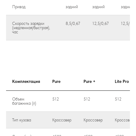
Привод
задний
задний
задний
Скорость зарядки
8,5/0,67
12,5/0,67
12,5/0,6
(медленная/быстрая),
час
Комплектация
Pure
Pure +
Lite Pro
Объем
512
512
512
багажника (л)
Тип кузова
Кроссовер
Кроссовер
Кроссовер