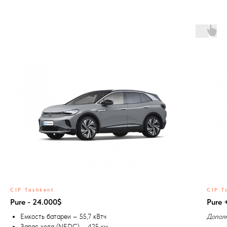
CIP Tashkent
CIP T
Pure - 24.000$
Pure 
Емкость батареи – 55,7 кВтч
Дополн
Запас хода (NEDC) – 425 км