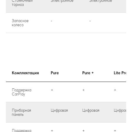
Стояночный
Электронное
Электронное
Эл
тормоз
Запасное
-
-
-
колесо
Комплектация
Pure
Pure +
Lite Pro
Поддержка
+
+
+
CarPlay
Приборная
Цифровая
Цифровая
Цифровая
панель
Поддержка
+
+
+