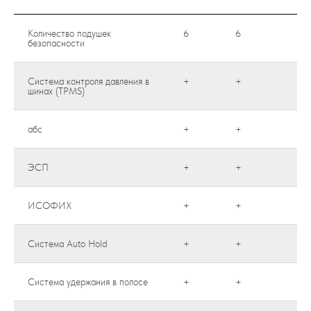
Количество подушек
6
6
6
безопасности
Система контроля давления в
+
+
+
шинах (TPMS)
абс
+
+
+
ЭСП
+
+
+
ИСОФИХ
+
+
+
Система Auto Hold
+
+
+
Система удержания в полосе
+
+
+