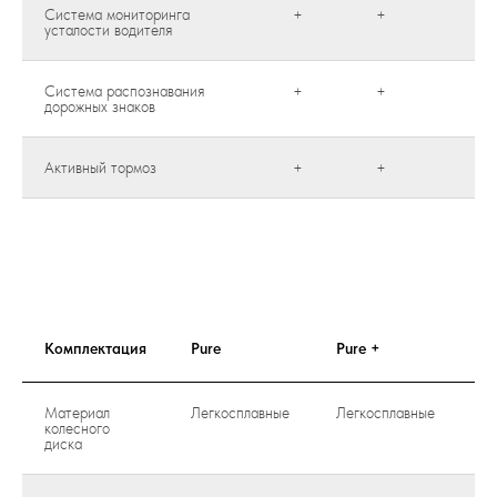
Система мониторинга
+
+
+
усталости водителя
Система распознавания
+
+
+
дорожных знаков
Активный тормоз
+
+
+
Комплектация
Pure
Pure +
Li
Материал
Легкосплавные
Легкосплавные
Ле
колесного
диска