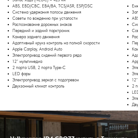
ABS, EBD/CBC, EBA/BA, TCS/ASR, ESP/DSC
Емк
Система удержания полосы движения
За
Советы по вождению при усталости
AB
Распознавание дорожных знаков
Си
Передний и задний парктроник
Со
Камера заднего движения
Ра
Адаптивный круиз контроль на полной скорости
Пе
Apple Carplay, Android Auto
Ка
Электропривод сидений первого ряда
Ада
12” мультимедиа
App
2 порта USB, 2 порта Type-C
Эл
LED фары
Эл
Электропривод зеркал с подогревом
12”
Двухзонный климат контроль
2 п
LE
Эл
Дву