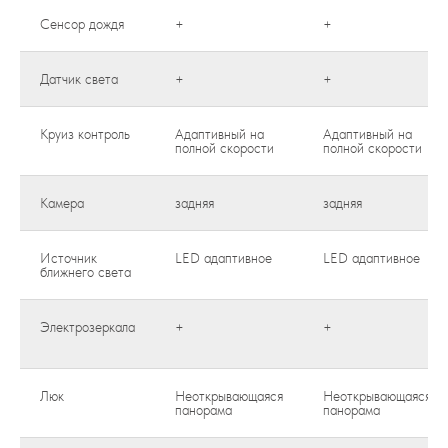
Сенсор дождя
+
+
Датчик света
+
+
Круиз контроль
Адаптивный на
Адаптивный на
полной скорости
полной скорости
Камера
задняя
задняя
Источник
LED адаптивное
LED адаптивное
ближнего света
Электрозеркала
+
+
Люк
Неоткрывающаяся
Неоткрывающаяся
панорама
панорама