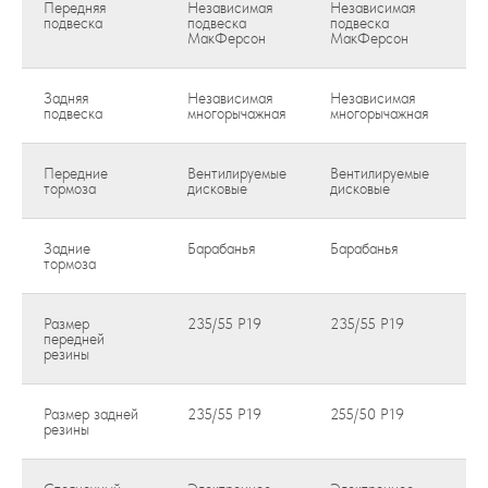
Передняя
Независимая
Независимая
Н
подвеска
подвеска
подвеска
по
МакФерсон
МакФерсон
М
Задняя
Независимая
Независимая
Н
подвеска
многорычажная
многорычажная
мн
Передние
Вентилируемые
Вентилируемые
Ве
тормоза
дисковые
дисковые
ди
Задние
Барабанья
Барабанья
Ба
тормоза
Размер
235/55 Р19
235/55 Р19
2
передней
резины
Размер задней
235/55 Р19
255/50 Р19
25
резины