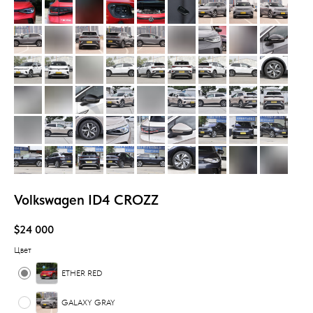
Volkswagen ID4 CROZZ
$
24 000
Цвет
ETHER RED
GALAXY GRAY