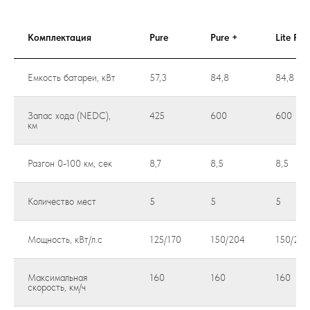
Комплектация
Pure
Pure +
Lite Pro
Емкость батареи, кВт
57,3
84,8
84,8
Запас хода (NEDC),
425
600
600
км
Разгон 0-100 км, сек
8,7
8,5
8,5
Количество мест
5
5
5
Мощность, кВт/л.с
125/170
150/204
150/204
Максимальная
160
160
160
скорость, км/ч