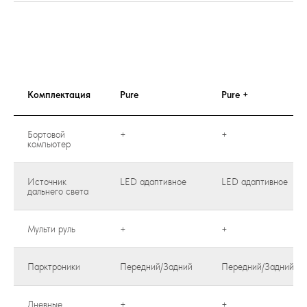
Комплектация
Pure
Pure +
Бортовой
+
+
компьютер
Источник
LED адаптивное
LED адаптивное
дальнего света
Мульти руль
+
+
Парктроники
Передний/Задний
Передний/Задний
Дневные
+
+