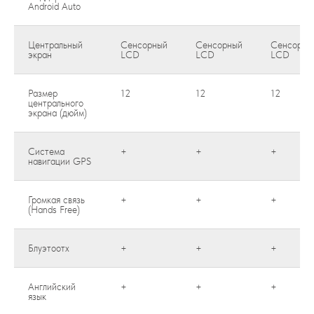
Android Auto
Центральный
Сенсорный
Сенсорный
Сенсорны
экран
LCD
LCD
LCD
Размер
12
12
12
центрального
экрана (дюйм)
Система
+
+
+
навигации GPS
Громкая связь
+
+
+
(Hands Free)
Блуэтоотх
+
+
+
Английский
+
+
+
язык