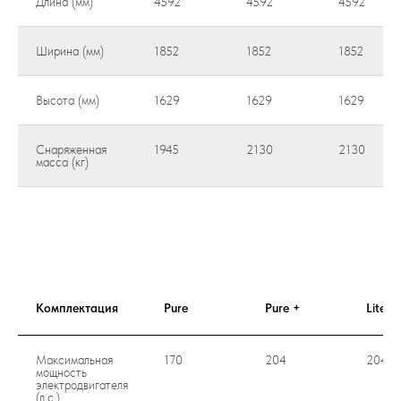
Длина (мм)
4592
4592
4592
Ширина (мм)
1852
1852
1852
Высота (мм)
1629
1629
1629
Снаряженная
1945
2130
2130
масса (кг)
Комплектация
Pure
Pure +
Lite P
Максимальная
170
204
204
мощность
электродвигателя
(л.с.)