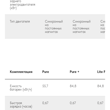
заднего
электродвигателя
(кВт)
Тип двигателя
Синхронный
Синхронный
Синхр
на
на
на
постоянных
постоянных
посто
магнитах
магнитах
магни
Комплектация
Pure
Pure +
Lite Pro
Емкость
55,7
84,8
84,8
батареи (кВт/ч)
Быстрая
0,67
0,67
0,67
зарядка (часов)