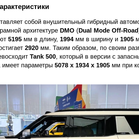
характеристики
тавляет собой внушительный гибридный автом
 рамной архитектуре
DMO
(
Dual Mode Off-Road
яют
5195
мм в длину,
1994
мм в ширину и
1905
м
остигает
2920
мм. Таким образом, по своим ра
евосходит
Tank 500
, который в версии с запас
а имеет параметры
5078 х 1934 х 1905
мм при к