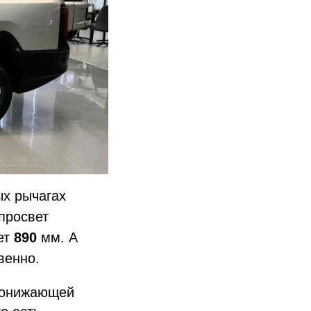
ых рычагах
просвет
ет
890
мм. А
венно.
 понижающей