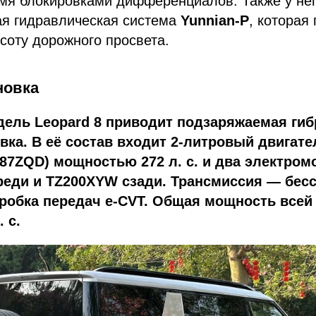
мя блокировками дифференциалов. Также у нег
ая гидравлическая система
Yunnian-P
, которая
соту дорожного просвета.
новка
дель Leopard 8 приводит подзаряжаемая ги
вка. В её состав входит 2-литровый двигате
87ZQD) мощностью 272 л. с. и два электром
реди и TZ200XYW сзади. Трансмиссия — бес
оробка передач e-CVT. Общая мощность всей
 с.