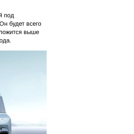
й под
Он будет всего
ложится выше
ода.