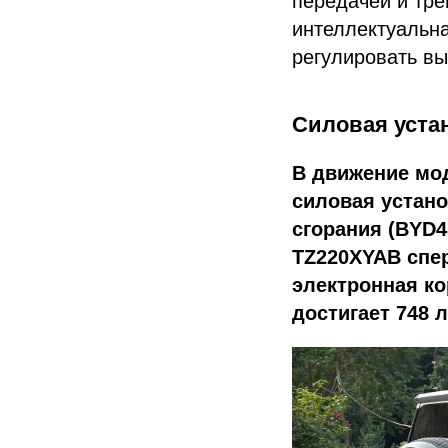
передачей и тре
интеллектуальн
регулировать вы
Силовая уста
В движение мо
силовая устано
сгорания (BYD4
TZ220XYAB спе
электронная к
достигает 748 л.