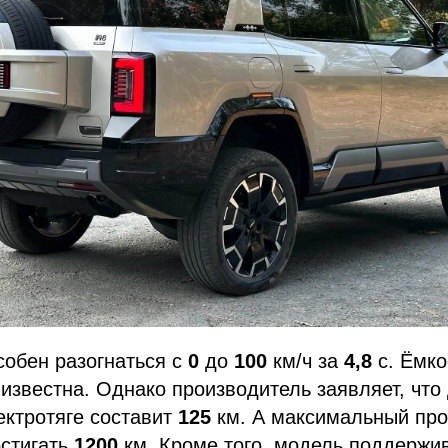
собен разогнаться с
0
до
100
км/ч за
4,8
с. Ёмко
 известна. Однако производитель заявляет, что
ектротяге составит
125
км. А максимальный про
остигать
1200
км. Кроме того, модель поддержи