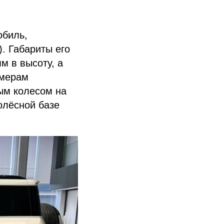
обиль,
). Габариты его
м в высоту, а
змерам
ным колесом на
олёсной базе