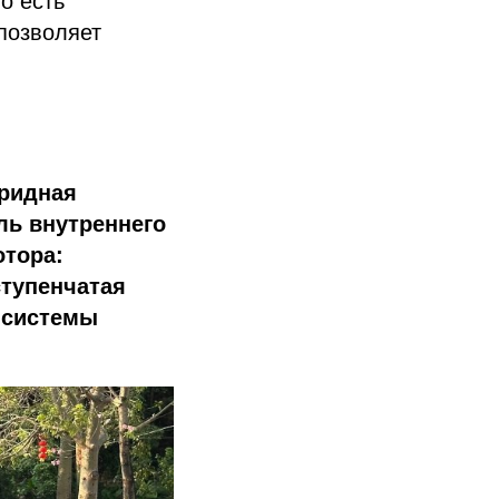
о есть
 позволяет
бридная
ль внутреннего
отора:
ступенчатая
 системы