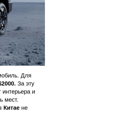
мобиль. Для
$2000.
За
эту
 интерьера и
ь мест.
 в
Китае
не