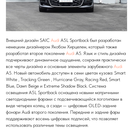
Внешний дизайн SAIC
Audi
A5L Sportback был разработан
немецким дизайнером Якобом Хирцелем, который также
разработал второе поколение
Audi
A5. Язык и стиль дизайна
подчеркивают динамичное ощущение, сохраняя практически
все черты дизайна и основные элементы зарубежного
Audi
A5. Новый автомобиль доступен в семи цветах кузова: Smart
White , Tracking Green , Hurricane Gray, Racing Red, Smart
Blue, Dawn Beige и Extreme Shadow Black. Система
освещения A5L Sportback оснащена новыми матричными
светодиодными фарами с подсвечивающийся логотипами в
виде четырех колец, а сзади — цифровые OLED-задние
фонари Audi второго поколения. Передние и задние фары
поддерживают восемь цифровых подписей, что позволяет
использовать различные темы освещения.