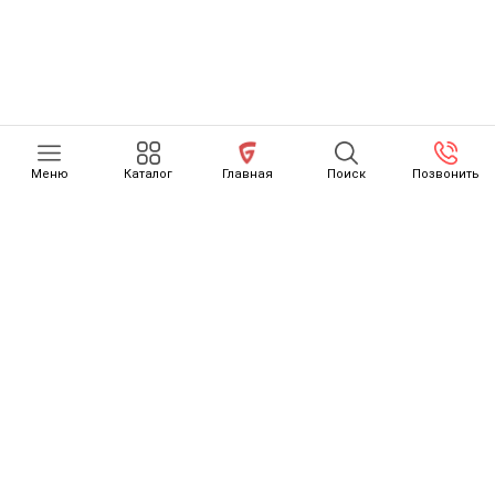
Меню
Каталог
Главная
Поиск
Позвонить
КАТАЛОГ
О НАС
ОТЗЫВЫ
КАК СЧИТАЕТСЯ РАСТАМОЖКА
ОСТОРОЖНО, МОШЕННИКИ
НОВОСТИ
КОНТАКТЫ
ДОСТАВКА ТОВАРОВ