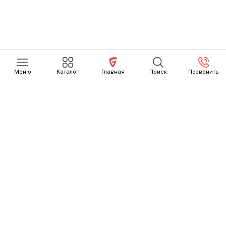
Меню
Каталог
Главная
Поиск
Позвонить
КАТАЛОГ
О НАС
ОТЗЫВЫ
КАК СЧИТАЕТСЯ РАСТАМОЖКА
ОСТОРОЖНО, МОШЕННИКИ
НОВОСТИ
КОНТАКТЫ
ДОСТАВКА ТОВАРОВ
GONZO MOTORS