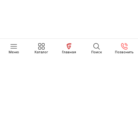
Меню
Каталог
Главная
Поиск
Позвонить
КАТАЛОГ
О НАС
ОТЗЫВЫ
КАК СЧИТАЕТСЯ РАСТАМОЖКА
ОСТОРОЖНО, МОШЕННИКИ
НОВОСТИ
КОНТАКТЫ
ДОСТАВКА ТОВАРОВ