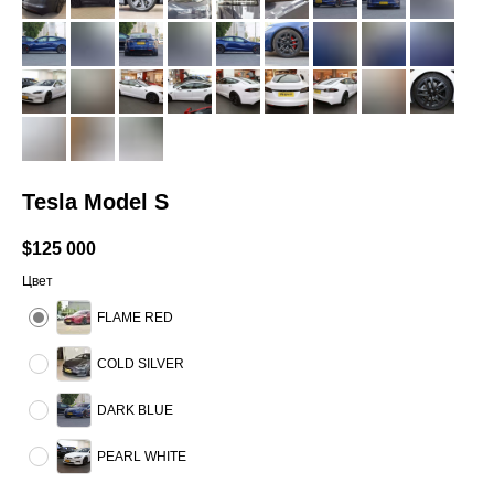
Tesla Model S
$
125 000
Цвет
FLAME RED
COLD SILVER
DARK BLUE
PEARL WHITE