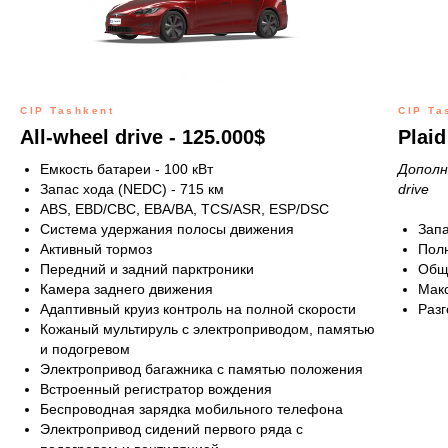
CIP Tashkent
CIP Ta
All-wheel drive - 125.000$
Plaid
Емкость батареи - 100 кВт
Дополн
Запас хода (NEDC) - 715 км
drive
ABS, EBD/CBC, EBA/BA, TCS/ASR, ESP/DSC
Система удержания полосы движения
Запа
Активный тормоз
Полн
Передний и задний парктроники
Обща
Камера заднего движения
Макс
Адаптивный круиз контроль на полной скорости
Разг
Кожаный мультируль с электроприводом, памятью
и подогревом
Электропривод багажника с памятью положения
Встроенный регистратор вождения
Беспроводная зарядка мобильного телефона
Электропривод сидений первого ряда с