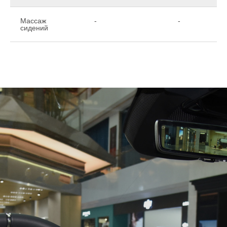
Массаж
-
-
сидений