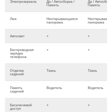
Электрозеркала
Да / Автосборка /
Да / Автосборк
Память
Память
Люк
Неоткрывающаяся
Неоткрывающ
панорама
панорама
Автосвет
+
+
Беспроводная
+
+
зарядка
телефона
Отделка
Ткань
Ткань
сидений
Память
Водитель
Водитель
сидений
Бесключевой
+
+
доступ