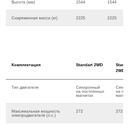
Высота (мм)
1544
1544
Снаряженная масса (кг)
2225
2225
Комплектация
Standart 2WD
Standa
2WD
Тип двигателя
Синхронный
Синхр
на постоянных
на пос
магнитах
магнит
Максимальная мощность
272
272
электродвигателя (л.с.)