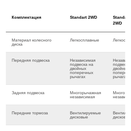
Комплектация
Standart 2WD
Standart
2WD
Материал колесного
Легкосплавные
Легкоспл
диска
Передняя подвеска
Независимая
Независ
подвеска на
подвеска
двойных
двойных
поперечных
попереч
рычагах
рычагах
Задняя подвеска
Многорычажная
Многоры
независимая
независ
Передние тормоза
Вентилируемые
Вентили
дисковые
дисковые