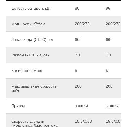
Емкость батареи, кВт
86
86
Мощность, кВт/л.с
200/272
200/272
Запас хода (CLTC), км
668
668
Разгон 0-100 км, сек
7.1
7.1
Количество мест
5
5
Максимальная скорость,
200
200
км/ч
Привод
задний
задний
Скорость зарядки
15,5/0,53
15,5/0,53
(медленная/быстрая), ча