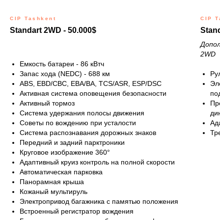
CIP Tashkent
CIP T
Standart 2WD - 50.000$
Stan
Допол
2WD
Емкость батареи - 86 кВтч
Запас хода (NEDC) - 688 км
Ру
ABS, EBD/CBC, EBA/BA, TCS/ASR, ESP/DSC
Эл
Активная система оповещения безопасности
по
Активный тормоз
Пр
Система удержания полосы движения
ди
Советы по вождению при усталости
Ад
Система распознавания дорожных знаков
Тр
Передний и задний парктроники
Круговое изображение 360°
Адаптивный круиз контроль на полной скорости
Автоматическая парковка
Панорамная крыша
Кожаный мультируль
Электропривод багажника с памятью положения
Встроенный регистратор вождения