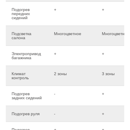
Подогрев
+
+
передних
сидений
Подсветка
Многоцветное
Многоцветное
салона
Электропривод
+
+
багажника
Климат
2 зоны
3 зоны
контроль
Подогрев
-
+
задних сидений
Подогрев руля
-
+
Подогрев
+
+