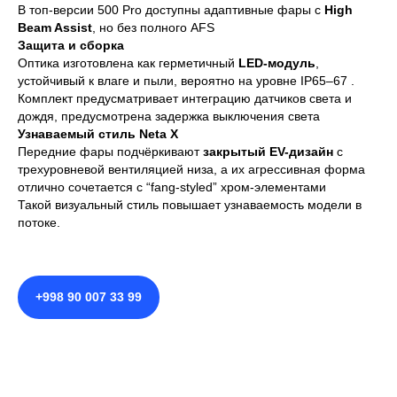
В топ-версии 500 Pro доступны адаптивные фары с
High
Beam Assist
, но без полного AFS
Защита и сборка
Оптика изготовлена как герметичный
LED-модуль
,
устойчивый к влаге и пыли, вероятно на уровне IP65–67 .
Комплект предусматривает интеграцию датчиков света и
дождя, предусмотрена задержка выключения света
Узнаваемый стиль Neta X
Передние фары подчёркивают
закрытый EV-дизайн
с
трехуровневой вентиляцией низа, а их агрессивная форма
отлично сочетается с “fang‑styled” хром-элементами
Такой визуальный стиль повышает узнаваемость модели в
потоке.
+998 90 007 33 99