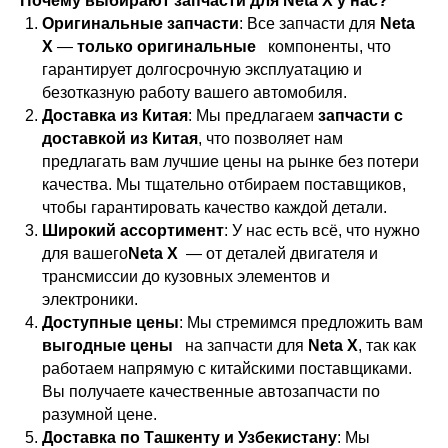
Почему выбирают запчасти для Neta X у нас?
Оригинальные запчасти
: Все запчасти для
Neta
X
—
только оригинальные
компоненты, что
гарантирует долгосрочную эксплуатацию и
безотказную работу вашего автомобиля.
Доставка из Китая
: Мы предлагаем
запчасти с
доставкой из Китая
, что позволяет нам
предлагать вам лучшие цены на рынке без потери
качества. Мы тщательно отбираем поставщиков,
чтобы гарантировать качество каждой детали.
Широкий ассортимент
: У нас есть всё, что нужно
для вашего
Neta X
— от деталей двигателя и
трансмиссии до кузовных элементов и
электроники.
Доступные цены
: Мы стремимся предложить вам
выгодные цены
на запчасти для
Neta X
, так как
работаем напрямую с китайскими поставщиками.
Вы получаете качественные автозапчасти по
разумной цене.
Доставка по Ташкенту и Узбекистану
: Мы