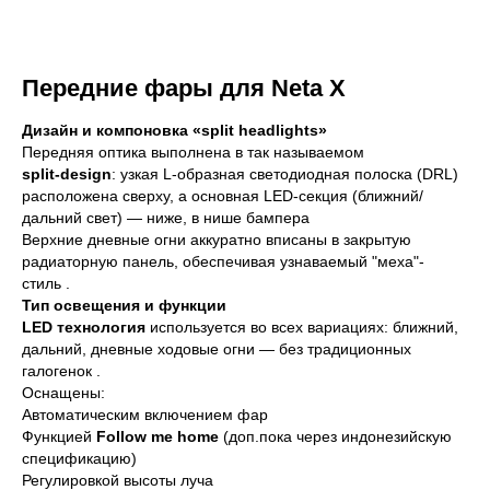
Передние фары для Neta X
Дизайн и компоновка «split headlights»
Передняя оптика выполнена в так называемом
split‑design
: узкая L‑образная светодиодная полоска (DRL)
расположена сверху, а основная LED‑секция (ближний/
дальний свет) — ниже, в нише бампера
Верхние дневные огни аккуратно вписаны в закрытую
радиаторную панель, обеспечивая узнаваемый "меха"-
стиль .
Тип освещения и функции
LED технология
используется во всех вариациях: ближний,
дальний, дневные ходовые огни — без традиционных
галогенок .
Оснащены:
Автоматическим включением фар
Функцией
Follow me home
(доп.пока через индонезийскую
спецификацию)
Регулировкой высоты луча