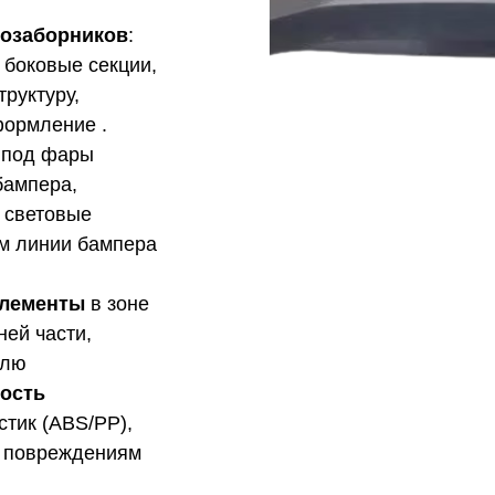
хозаборников
:
 боковые секции,
руктуру,
формление .
 под фары
бампера,
 световые
м линии бампера
элементы
в зоне
ней части,
илю
ость
стик (ABS/PP),
м повреждениям