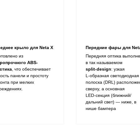
еднее крыло для Neta X
Передние фары для Net
отовлено из
Передняя оптика выполн
ропрочного ABS-
в так называемом
стика
, что обеспечивает
split‑design
: узкая
кость панели и простоту
L‑образная светодиодная
онта при мелких
полоска (DRL) расположе
реждениях.
сверху, а основная
LED‑секция (ближний/
дальний свет) — ниже, в
нише бампера