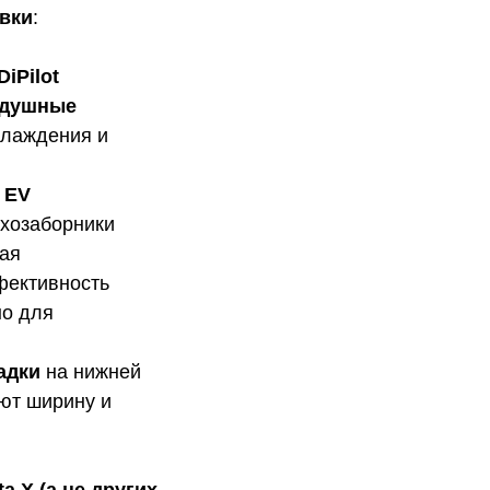
овки
:
iPilot
здушные
хлаждения и
 EV
ухозаборники
жая
фективность
но для
адки
на нижней
ют ширину и