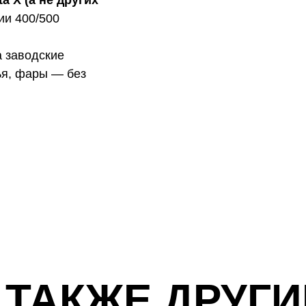
a X (а не других
ии 400/500
 заводские
ья, фары — без
 ТАКЖЕ ДРУГИ