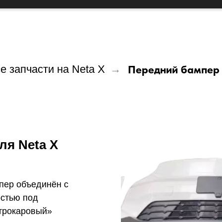
е запчасти на Neta X
→
Передний бампер 
ля Neta X
мпер объединён с
остью под
ктрокаровый»