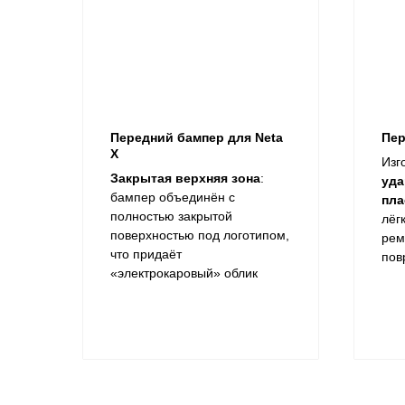
Передний бампер для Neta
Пер
X
Изг
Закрытая верхняя зона
:
уда
бампер объединён с
пла
полностью закрытой
лёг
поверхностью под логотипом,
рем
что придаёт
пов
«электрокаровый» облик