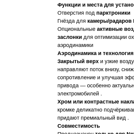
Функции и места для устан
Отверстия под
парктроники
Гнёзда для
камеры/радаров D
Опциональные
активные во
заслонки
для оптимизации о
аэродинамики
Аэродинамика и технология
Закрытый верх
и узкие возд
направляют поток внизу, сни
сопротивление и улучшая эф
привода — особенно актуаль
электромобилей .
Хром или контрастные накл
кромке деликатно подчёркива
придают премиальный вид .
Совместимость