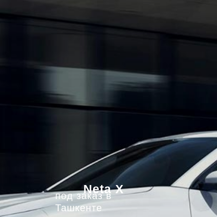
Neta X
под заказ в
Ташкенте