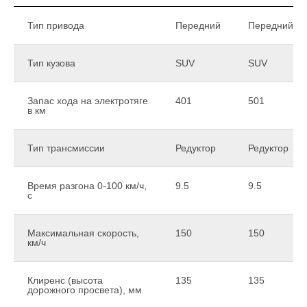
Тип привода
Передний
Передний
Тип кузова
SUV
SUV
Запас хода на электротяге
401
501
в км
Тип трансмиссии
Редуктор
Редуктор
Время разгона 0-100 км/ч,
9.5
9.5
с
Максимальная скорость,
150
150
км/ч
Клиренс (высота
135
135
дорожного просвета), мм