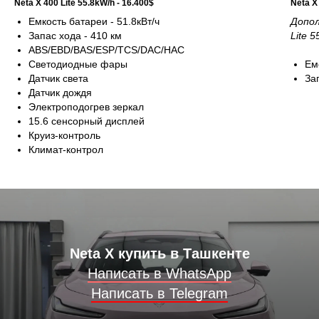
Neta X 400 Lite 55.8kW/h - 16.400$
Neta X
Емкость батареи - 51.8кВт/ч
Допол
Запас хода - 410 км
Lite 
ABS/EBD/BAS/ESP/TCS/DAC/HAC
Светодиодные фары
Ем
Датчик света
За
Датчик дождя
Электроподогрев зеркал
15.6 сенсорный дисплей
Круиз-контроль
Климат-контрол
Neta X купить в Ташкенте
Написать в WhatsApp
Написать в Telegram