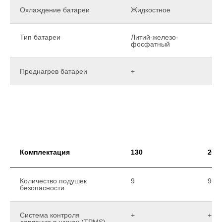
Охлаждение батареи
Жидкостное
Тип батареи
Литий-железо-
фосфатный
Преднагрев батареи
+
Комплектация
130
200
Количество подушек
9
9
безопасности
Система контроля
+
+
давления в шинах (TPMS)