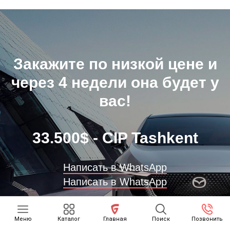
Закажите по низкой цене и
через 4 недели она будет у
вас!
33.500$ - CIP Tashkent
Написать в WhatsApp
Написать в WhatsApp
Меню
Каталог
Главная
Поиск
Позвонить
+998 90 007 3399