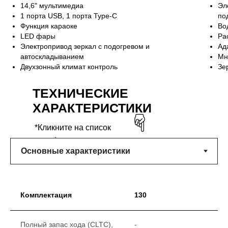
14,6" мультимедиа
Эл
1 порта USB, 1 порта Type-C
по
Функция караоке
Во
LED фары
Ра
Электропривод зеркал с подогревом и
Ад
автоскладыванием
Мн
Двухзонный климат контроль
Зе
ТЕХНИЧЕСКИЕ
ХАРАКТЕРИСТИКИ
*Кликните на список
ниже*
Комплектация
130
Полный запас хода (CLTC),
-