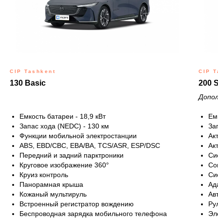
CIP Tashkent
CIP T
130 Basic
200 
Допол
Емкость батареи - 18,9 кВт
Ем
Запас хода (NEDC) - 130 км
За
Функции мобильной электростанции
Ак
ABS, EBD/CBC, EBA/BA, TCS/ASR, ESP/DSC
Ак
Передний и задний парктроники
Си
Круговое изображение 360°
Со
Круиз контроль
Си
Панорамная крыша
Ад
Кожаный мультируль
Ав
Встроенный регистратор вождению
Ру
Беспроводная зарядка мобильного телефона
Эл