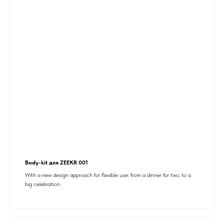
Body-kit для ZEEKR 001
With a new design approach for flexible use: from a dinner for two, to a
big celebration.