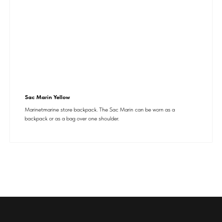
Sac Marin Yellow
Marinetmarine store backpack. The Sac Marin can be worn as a
backpack or as a bag over one shoulder.