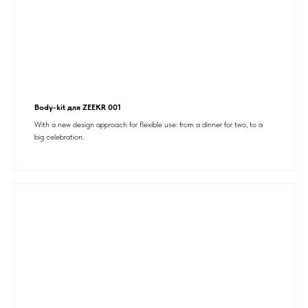
Body-kit для ZEEKR 001
With a new design approach for flexible use: from a dinner for two, to a
big celebration.