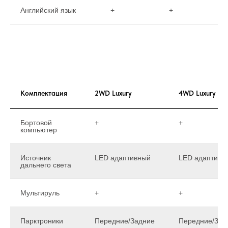
Английский язык
+
+
Комплектация
2WD Luxury
4WD Luxury
Бортовой
+
+
компьютер
Источник
LED адаптивный
LED адаптивн
дальнего света
Мультируль
+
+
Парктроники
Передние/Задние
Передние/Зад