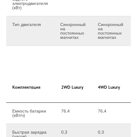
электродвигателя
(кВт)
Тип двигателя
Синхронный
Синхронный
на
на
постоянных
постоянных
магнитах
магнитах
Комплектация
2WD Luxury
4WD Luxury
F
Емкость батареи
76,4
76,4
7
(кВт/ч)
Быстрая зарядка
0,3
0,3
0
(часов)