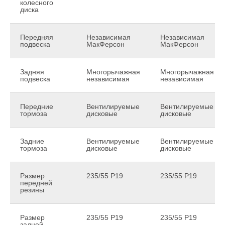
колесного
диска
Передняя
Независимая
Независимая
подвеска
МакФерсон
МакФерсон
Задняя
Многорычажная
Многорычажная
подвеска
независимая
независимая
Передние
Вентилируемые
Вентилируемые
тормоза
дисковые
дисковые
Задние
Вентилируемые
Вентилируемые
тормоза
дисковые
дисковые
Размер
235/55 Р19
235/55 Р19
передней
резины
Размер
235/55 Р19
235/55 Р19
задней