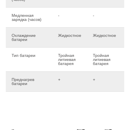
Медленная
-
-
-
зарядка (часов)
Охлаждение
Жидкостное
Жидкостное
Ж
батареи
Тип батареи
Тройная
Тройная
Т
литиевая
литиевая
л
батарея
батарея
б
Преднагрев
+
+
+
батареи