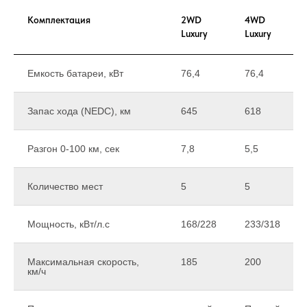
Комплектация
2WD
4WD
Luxury
Luxury
Емкость батареи, кВт
76,4
76,4
Запас хода (NEDC), км
645
618
Разгон 0-100 км, сек
7,8
5,5
Количество мест
5
5
Мощность, кВт/л.с
168/228
233/318
Максимальная скорость,
185
200
км/ч