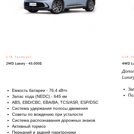
CIP Tashkent
CIP T
2WD Luxury - 45.000$
4WD Lu
Допо
Luxur
За
Емкость батареи - 76,4 кВтч
По
Запас хода (NEDC) - 645 км
ABS, EBD/CBC, EBA/BA, TCS/ASR, ESP/DSC
Система удержания полосы движения
Советы по вождению при усталости
Система распознавания дорожных знаков
Активный тормоз
Передний и задний парктроники