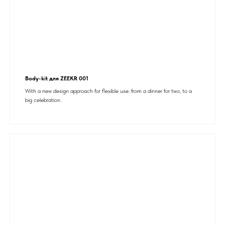
Body-kit для ZEEKR 001
With a new design approach for flexible use: from a dinner for two, to a
big celebration.