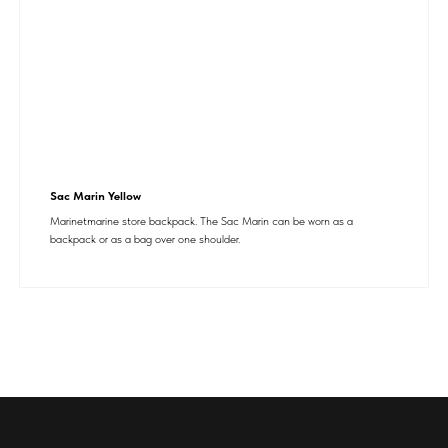
Sac Marin Yellow
Marinetmarine store backpack. The Sac Marin can be worn as a
backpack or as a bag over one shoulder.