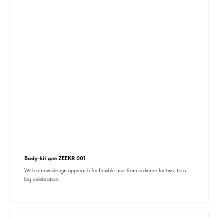
Body-kit для ZEEKR 001
With a new design approach for flexible use: from a dinner for two, to a
big celebration.