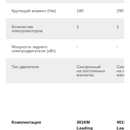
Крутящий момент (Нм)
180
290
Количество
1
1
электромоторов
Мощность заднего
-
-
электродвигателя (кВт)
Тип двигателя
Синхронный
Синхр
на постоянных
на пос
магнитах
магнит
Комплектация
301KM
401KM
Leading
Leadi