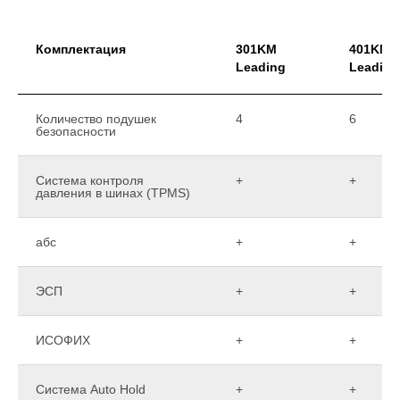
Комплектация
301KM
401KM
Leading
Leading
Количество подушек
4
6
безопасности
Система контроля
+
+
давления в шинах (TPMS)
абс
+
+
ЭСП
+
+
ИСОФИХ
+
+
Система Auto Hold
+
+