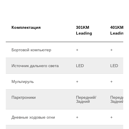
Комплектация
301KM
401KM
Leading
Leading
Бортовой компьютер
+
+
Источник дальнего света
LED
LED
Мультируль
+
+
Парктроники
Передний/
Передний
Задний
Задний
Дневные ходовые огни
+
+