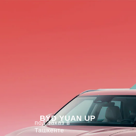
BYD YUAN UP
под заказ в
Ташкенте