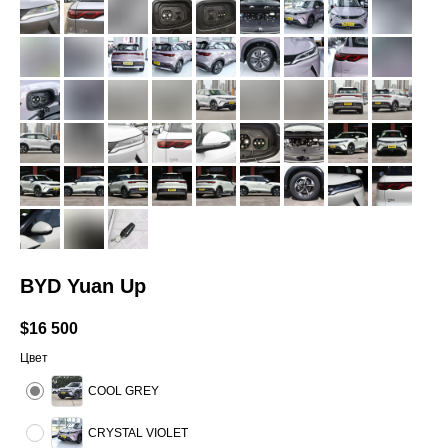
BYD Yuan Up
$
16 500
Цвет
COOL GREY
CRYSTAL VIOLET