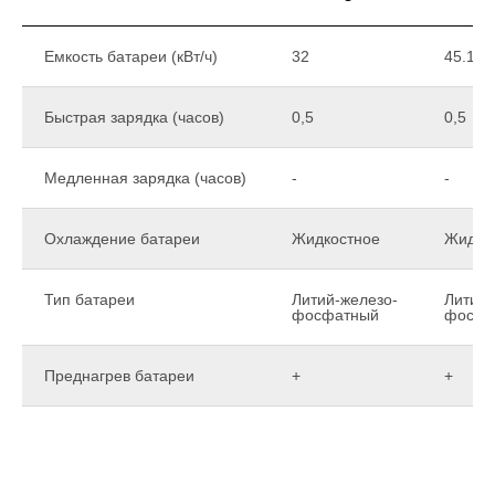
Емкость батареи (кВт/ч)
32
45.1
Быстрая зарядка (часов)
0,5
0,5
Медленная зарядка (часов)
-
-
Охлаждение батареи
Жидкостное
Жидко
Тип батареи
Литий-железо-
Литий-
фосфатный
фосфа
Преднагрев батареи
+
+