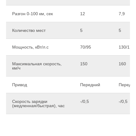
Разгон 0-100 км, сек
12
7,9
Количество мест
5
5
Мощность, кВт/л.с
70/95
130/177
Максимальная скорость,
150
160
км/ч
Привод
Передний
Передн
Скорость зарядки
-/0,5
-/0,5
(медленная/быстрая), час