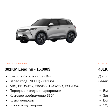
CIP Tashkent
CIP T
301KM Leading - 15.000$
401K
Емкость батареи - 32 кВтч
Допо
Запас хода (NEDC) - 301 км
Leadi
ABS, EBD/CBC, EBA/BA, TCS/ASR, ESP/DSC
Передний и задний парктроники
Ем
Круговое изображение 360°
За
Круиз контроль
Вс
Кожаное мультируль
12