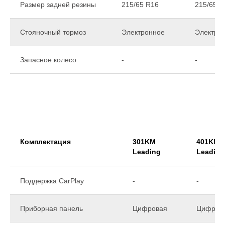
Размер задней резины
215/65 R16
215/65 R
Стояночный тормоз
Электронное
Электро
Запасное колесо
-
-
Комплектация
301KM
401KM
Leading
Leading
Поддержка CarPlay
-
-
Приборная панель
Цифровая
Цифров