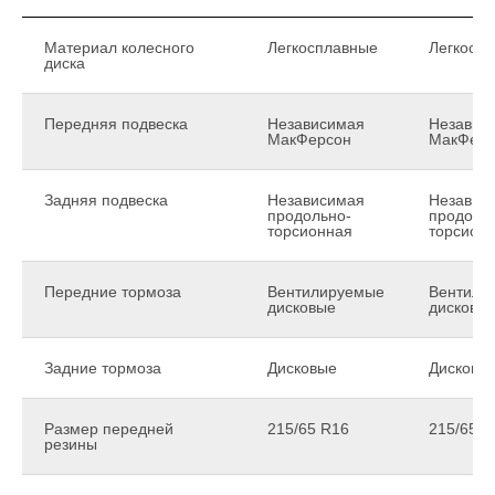
Материал колесного
Легкосплавные
Легкосп
диска
Передняя подвеска
Независимая
Независ
МакФерсон
МакФерс
Задняя подвеска
Независимая
Независ
продольно-
продоль
торсионная
торсион
Передние тормоза
Вентилируемые
Вентили
дисковые
дисковы
Задние тормоза
Дисковые
Дисковы
Размер передней
215/65 R16
215/65 R
резины