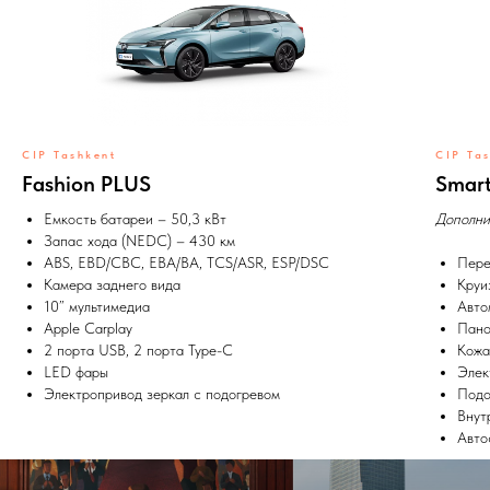
CIP Tashkent
CIP Ta
Fashion PLUS
Smar
Емкость батареи – 50,3 кВт
Дополни
Запас хода (NEDC) – 430 км
ABS, EBD/CBC, EBA/BA, TCS/ASR, ESP/DSC
Пере
Камера заднего вида
Круи
10” мультимедиа
Авто
Apple Carplay
Пано
2 порта USB, 2 порта Type-C
Кожа
LED фары
Элек
Электропривод зеркал с подогревом
Подо
Внут
Авто