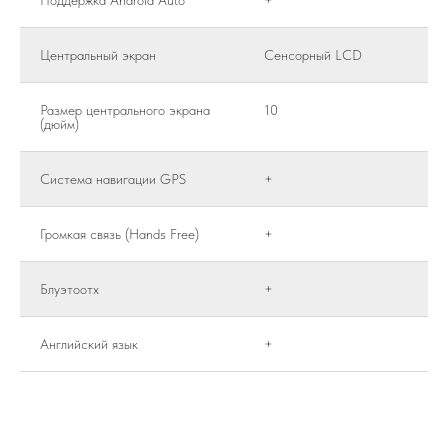
Поддержка Android Auto
+
Центральный экран
Сенсорный LCD
Размер центрального экрана
10
(дюйм)
Система навигации GPS
+
Громкая связь (Hands Free)
+
Блуэтоотх
+
Английский язык
+