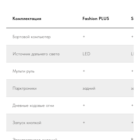
Комплектация
Fashion PLUS
Sma
Бортовой компьютер
+
+
Источник дальнего света
LED
LED
Мульти руль
+
+
Парктроники
задний
задн
Дневные ходовые огни
+
+
Запуск кнопкой
+
+
Электропривод сидений
-
Води