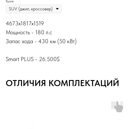
Кузов
4673x1817x1519
Мощность - 180 л.с
Запас хода - 430 км (50 кВт)
Smart PLUS - 26.500$
ОТЛИЧИЯ КОМПЛЕКТАЦИЙ
ФОТО САЛОНА BUICK VELITE 6