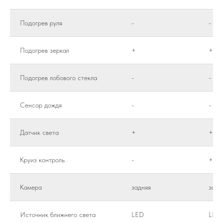
Подогрев руля
-
-
Подогрев зеркал
+
+
Подогрев лобового стекла
-
-
Сенсор дождя
-
-
Датчик света
+
+
Круиз контроль
-
+
Камера
задняя
задн
Источник ближнего света
LED
LED