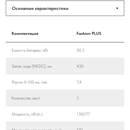
Комплектация
Fashion PLUS
Емкость батареи, кВт
50,3
Запас хода (NEDC), км
430
Разгон 0-100 км, сек
7,4
Количество мест
5
Мощность, кВт/л.с
130/177