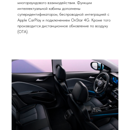
многораундового взаимодействия. Функции
интеллектуальной кабины дополнены
суперидентификатором, беспроводной интеграцией с
Apple CarPlay и подключением OnStar 4G. Кроме того
производится дистанционное обновление по воздуху
(OTA).