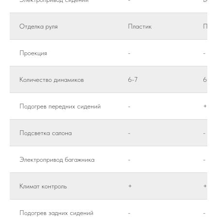
Отделка руля
Пластик
Плас
Проекция
-
-
Количество динамиков
6-7
6-7
Подогрев передних сидений
-
+
Подсветка салона
-
-
Электропривод багажника
-
-
Климат контроль
+
+
Подогрев задних сидений
-
-