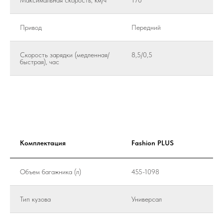
Максимальная скорость, км/ч
170
Привод
Передний
Скорость зарядки (медленная/
8,5/0,5
быстрая), час
Комплектация
Fashion PLUS
Объем багажника (л)
455-1098
Тип кузова
Универсал