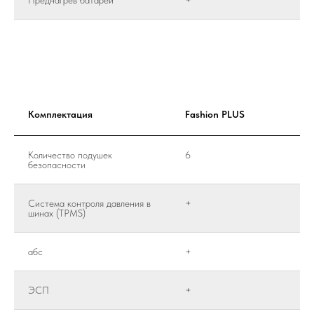
Преднагрев батареи
+
Комплектация
Fashion PLUS
Количество подушек
6
безопасности
Система контроля давления в
+
шинах (TPMS)
абс
+
ЭСП
+