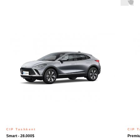
CIP Tashkent
CIP T
Smart - 28.000$
Premiu