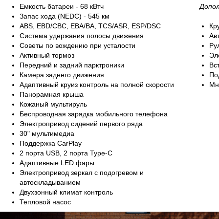
Емкость батареи - 68 кВтч
Допол
Запас хода (NEDC) - 545 км
ABS, EBD/CBC, EBA/BA, TCS/ASR, ESP/DSC
Кр
Система удержания полосы движения
Ав
Советы по вождению при усталости
Ру
Активный тормоз
Эл
Передний и задний парктроники
Вс
Камера заднего движения
По
Адаптивный круиз контроль на полной скорости
Мн
Панорамная крыша
Кожаный мультируль
Беспроводная зарядка мобильного телефона
Электропривод сидений первого ряда
30" мультимедиа
Поддержка CarPlay
2 порта USB, 2 порта Type-C
Адаптивные LED фары
Электропривод зеркал с подогревом и
автоскладыванием
Двухзонный климат контроль
Тепловой насос