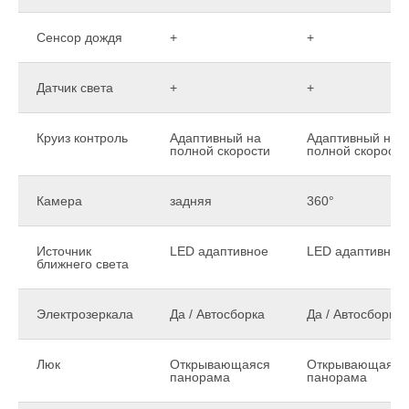
Сенсор дождя
+
+
Датчик света
+
+
Круиз контроль
Адаптивный на
Адаптивный на
полной скорости
полной скорости
Камера
задняя
360°
Источник
LED адаптивное
LED адаптивное
ближнего света
Электрозеркала
Да / Автосборка
Да / Автосборка
Люк
Открывающаяся
Открывающаяся
панорама
панорама