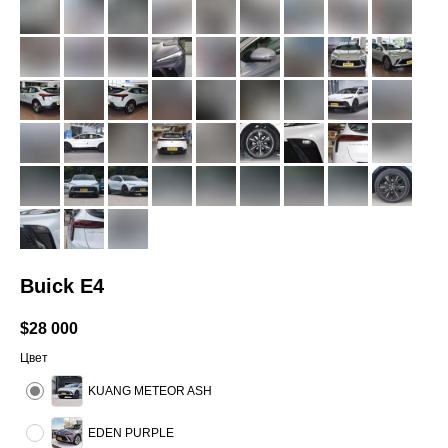
Buick E4
$
28 000
Цвет
KUANG METEOR ASH
EDEN PURPLE