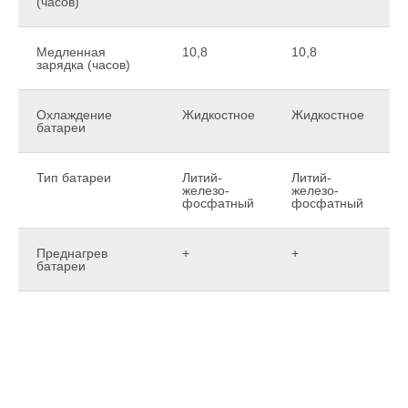
(часов)
Медленная
10,8
10,8
1
зарядка (часов)
Охлаждение
Жидкостное
Жидкостное
Ж
батареи
Тип батареи
Литий-
Литий-
Л
железо-
железо-
ж
фосфатный
фосфатный
Преднагрев
+
+
+
батареи