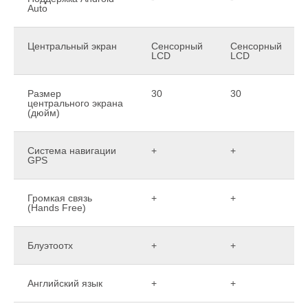
Auto
Центральный экран
Сенсорный
Сенсорный
LCD
LCD
Размер
30
30
центрального экрана
(дюйм)
Система навигации
+
+
GPS
Громкая связь
+
+
(Hands Free)
Блуэтоотх
+
+
Английский язык
+
+