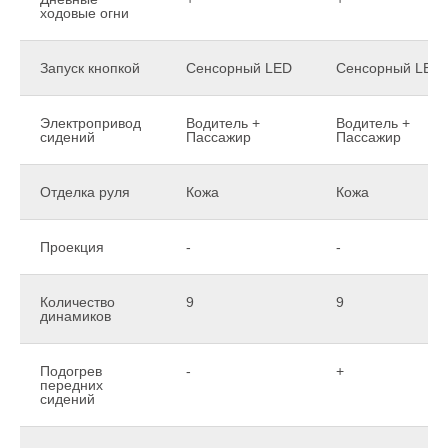
ходовые огни
Запуск кнопкой
Сенсорный LED
Сенсорный LED
Электропривод
Водитель +
Водитель +
сидений
Пассажир
Пассажир
Отделка руля
Кожа
Кожа
Проекция
-
-
Количество
9
9
динамиков
Подогрев
-
+
передних
сидений