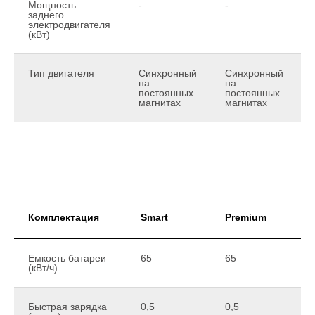
Мощность
-
-
-
заднего
электродвигателя
(кВт)
Тип двигателя
Синхронный
Синхронный
на
на
постоянных
постоянных
магнитах
магнитах
Комплектация
Smart
Premium
Емкость батареи
65
65
6
(кВт/ч)
Быстрая зарядка
0,5
0,5
0