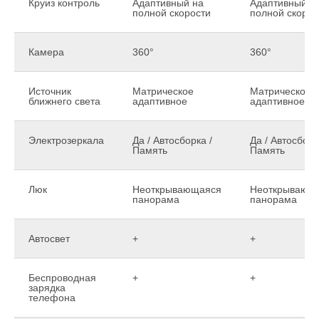
Круиз контроль
Адаптивный на
Адаптивный н
полной скорости
полной скорос
Камера
360°
360°
Источник
Матрическое
Матрическое
ближнего света
адаптивное
адаптивное
Электрозеркала
Да / Автосборка /
Да / Автосборк
Память
Память
Люк
Неоткрывающаяся
Неоткрывающ
панорама
панорама
Автосвет
+
+
Беспроводная
+
+
зарядка
телефона