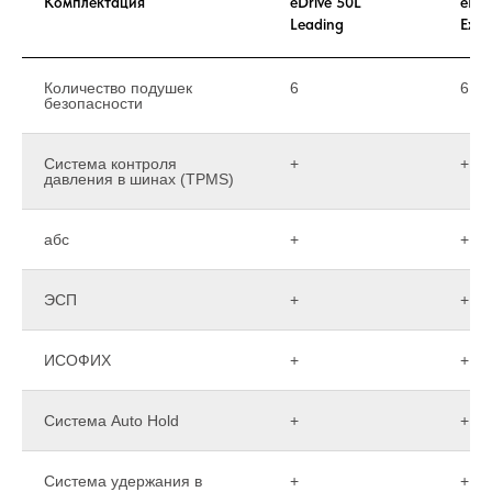
Комплектация
eDrive 50L
eDri
Leading
Exclu
Количество подушек
6
6
безопасности
Система контроля
+
+
давления в шинах (TPMS)
абс
+
+
ЭСП
+
+
ИСОФИХ
+
+
Система Auto Hold
+
+
Система удержания в
+
+