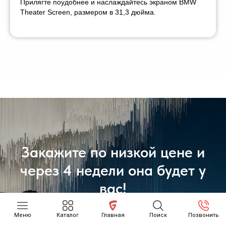
Прилягте поудобнее и наслаждайтесь экраном BMW
Theater Screen, размером в 31,3 дюйма.
Закажите по низкой цене и
через 4 недели она будет у
вас!
Меню
Каталог
Главная
Поиск
Позвонить
99.000$ - CIP Tashkent