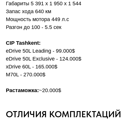
Габариты 5 391 х 1 950 х 1 544
Запас хода 640 км
Мощность мотора 449 л.с
Разгон до 100 - 5.5 сек
CIP Tashkent:
eDrive 50L Leading - 99.000$
eDrive 50L Exclusive - 124.000$
xDrive 60L - 165.000$
M70L - 270.000$
Растаможка:
~20.000$
ОТЛИЧИЯ КОМПЛЕКТАЦИЙ
ФОТО САЛОНА BMW i7