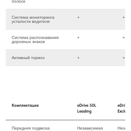
полосе
Система мониторинга
+
+
усталости водителя
Система распознавания
+
+
дорожных знаков
Активный тормоз
+
+
Комплектация
eDrive 50L
eDrive 
Leading
Exclusi
Передняя подвеска
Независимая
Незав