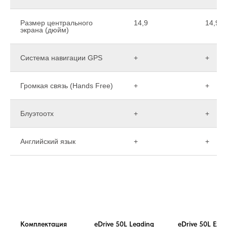
Размер центрального
14,9
14,9
экрана (дюйм)
Система навигации GPS
+
+
Громкая связь (Hands Free)
+
+
Блуэтоотх
+
+
Английский язык
+
+
Комплектация
eDrive 50L Leading
eDrive 50L Exclu