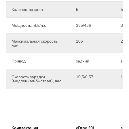
Количество мест
5
5
Мощность, кВт/л.с
335/456
335
Максимальная скорость,
205
205
км/ч
Привод
задний
зад
Скорость зарядки
10,5/0,57
10,5
(медленная/быстрая), час
Комплектация
eDrive 50L
eDri