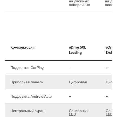
на двойных
на дво
поперечных
попер
Комплектация
eDrive 50L
eDrive
Leading
Exclusi
Поддержка CarPlay
+
+
Приборная панель
Цифровая
Цифр
Поддержка Android Auto
+
+
Центральный экран
Сенсорный
Сенсо
LED
LED