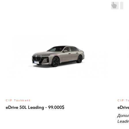
CIP Tashkent
CIP T
eDrive 50L Leading - 99.000$
eDriv
Допол
Leadi