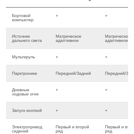
Бортовой
+
+
компьютер
Источник
Матрическое
Матрическое
дальнего света
адаптивное
адаптивное
Мультируль
+
+
Парктроники
Передний/Задний
Передний/Зад
Дневные
+
+
ходовые огни
Запуск кнопкой
+
+
Электропривод
Первый и второй
Первый и вто
сидений
ряд
ряд