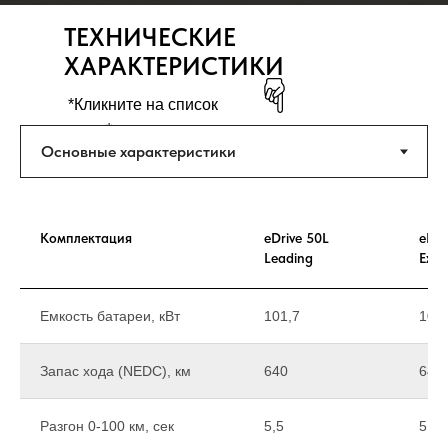
ТЕХНИЧЕСКИЕ
ХАРАКТЕРИСТИКИ
*Кликните на список
ниже*
Комплектация
eDrive 50L
eDri
Leading
Exclu
Емкость батареи, кВт
101,7
101,
Запас хода (NEDC), км
640
640
Разгон 0-100 км, сек
5,5
5,5