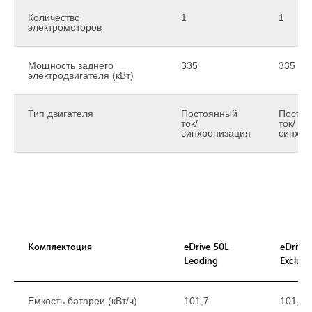
Количество
1
1
электромоторов
Мощность заднего
335
335
электродвигателя (кВт)
Тип двигателя
Постоянный
Посто
ток/
ток/
синхронизация
синхро
Комплектация
eDrive 50L
eDrive 
Leading
Exclusi
Емкость батареи (кВт/ч)
101,7
101,7