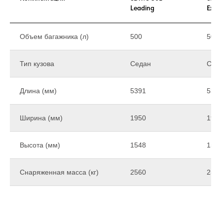
Leading
Exclu
Объем багажника (л)
500
500
Тип кузова
Седан
Сед
Длина (мм)
5391
539
Ширина (мм)
1950
195
Высота (мм)
1548
154
Снаряженная масса (кг)
2560
258