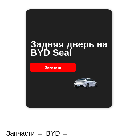
Задняя дверь на
BYD Seal
Заказать
Запчасти
→
BYD
→