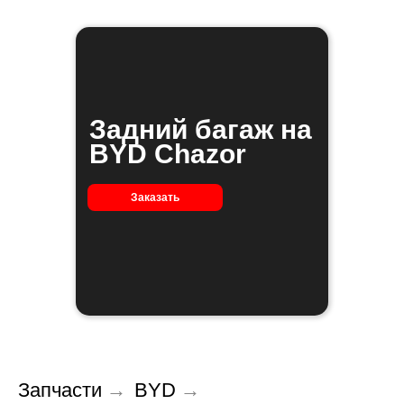
Задний багаж на
BYD Chazor
Заказать
Запчасти
→
BYD
→