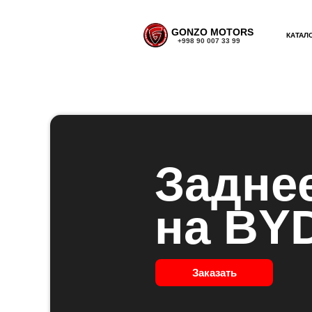
GONZO MOTORS
КАТАЛ
+998 90 007 33 99
Задне
на BYD
Заказать