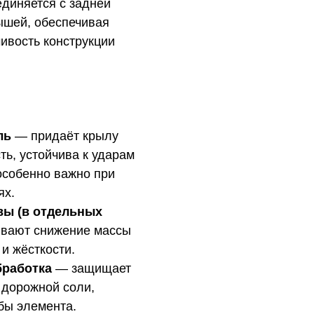
единяется с задней
ышей, обеспечивая
ивость конструкции
ль
— придаёт крылу
ь, устойчива к ударам
особенно важно при
ях.
ы (в отдельных
вают снижение массы
 и жёсткости.
бработка
— защищает
и дорожной соли,
бы элемента.