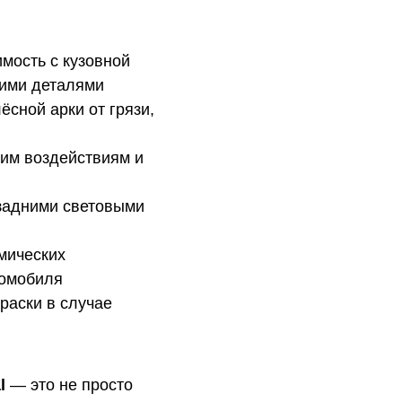
мость с кузовной
кими деталями
сной арки от грязи,
ним воздействиям и
 задними световыми
мических
ромобиля
раски в случае
l
— это не просто