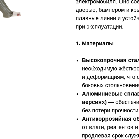
электромобиля. Оно со
дверью, бампером и кр
плавные линии и устойч
при эксплуатации.
1. Материалы
Высокопрочная ста
необходимую жёсткост
и деформациям, что 
боковых столкновени
Алюминиевые сплав
версиях)
— обеспечи
без потери прочности
Антикоррозийная о
от влаги, реагентов 
продлевая срок служ