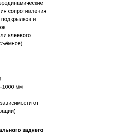
эродинамические
ия сопротивления
 подкрылков и
ок
или клеевого
 съёмное)
м
–1000 мм
 зависимости от
рации)
ального заднего