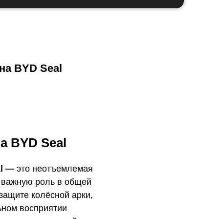
на BYD Seal
а BYD Seal
al —
это неотъемлемая
я важную роль в общей
защите колёсной арки,
ьном восприятии