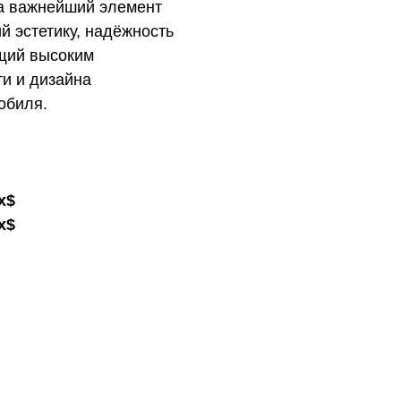
 а важнейший элемент
й эстетику, надёжность
ющий высоким
и и дизайна
обиля.
х$
х$