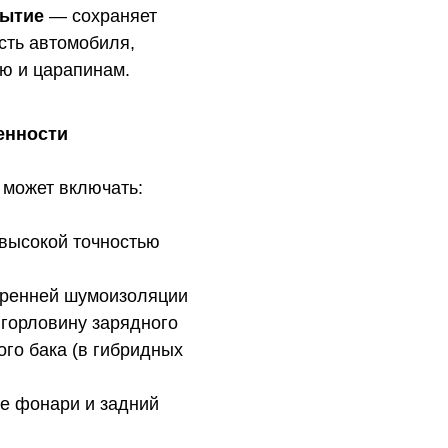
рытие
— сохраняет
сть автомобиля,
ию и царапинам.
енности
 может включать:
 высокой точностью
тренней шумоизоляции
 горловину зарядного
го бака (в гибридных
е фонари и задний