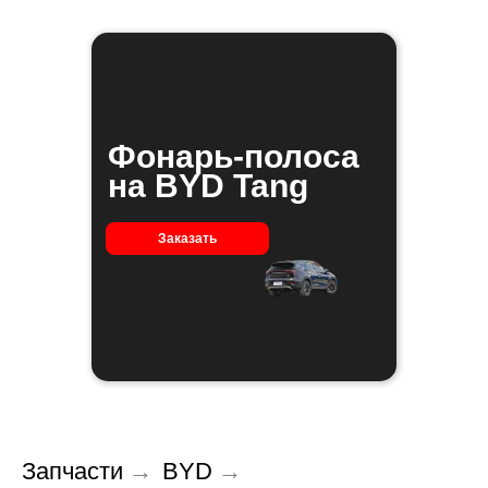
Фонарь-полоса
на BYD Tang
Заказать
Запчасти
→
BYD
→