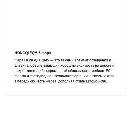
HONGQI EQM-5 фара
Фара
HONGQI EQM5
— это важный элемент освещения и
дизайна, обеспечивающий хорошую видимость на дороге и
подчёркивающий современный облик электромобиля. Её
форма и светодиодная технология органично вписываются
в переднюю часть кузова, дополняя стиль автомобиля.