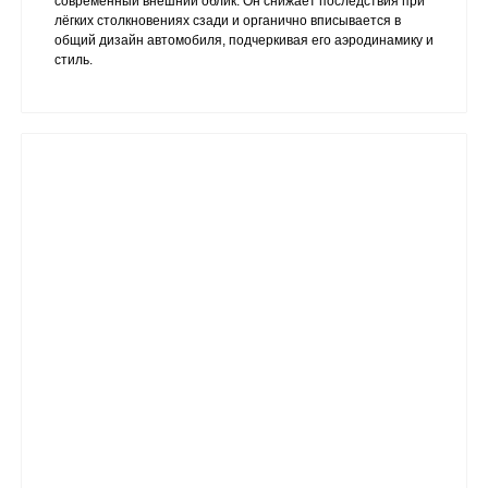
современный внешний облик. Он снижает последствия при
лёгких столкновениях сзади и органично вписывается в
общий дизайн автомобиля, подчеркивая его аэродинамику и
стиль.