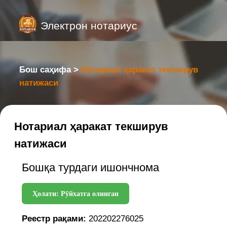
Электрон нотариус
Бош саҳифа >
Нотариал ҳаракат текширув
натижаси
Нотариал ҳаракат текширув
натижаси
Бошқа турдаги ишончнома
Ҳолати: Рўйхатга олинган
Реестр рақами:
202202276025
Реестр санаси:
18.06.2025
Нотариал идора:
город Ташкент,
Юнусабадский район, ул.
Янгищахар дом 5
Нотариус
KODIROV JASURBEK