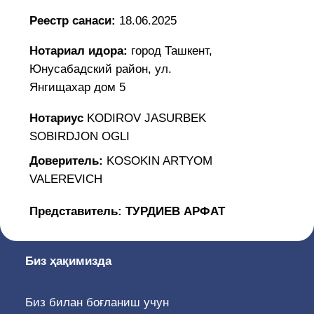
SOBIRDJON OGLI
Доверитель:
KOSOKIN ARTYOM
VALEREVICH
Представитель:
ТУРДИЕВ АРФАТ
Биз ҳақимизда
Биз билан боғланиш учун
Ўзбекистон Республикаси, 100047, Тошкент
ш., Сайилгоҳ кўчаси 5, «Амир Темур
Хиёбони» метро бекати, 19, 38, 67, 85
йўналишли автобусларнинг «Курант» бекати
(0371) 207-04-51, Ички рақам: 1150, 1151,
1152
info@adliya.uz