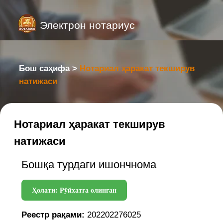
Электрон нотариус
Бош саҳифа >
Нотариал ҳаракат текширув
натижаси
Нотариал ҳаракат текширув
натижаси
Бошқа турдаги ишончнома
Ҳолати: Рўйхатга олинган
Реестр рақами:
202202276025
Реестр санаси:
21.04.2025
Нотариал идора:
город Ташкент,
Юнусабадский район, ул.
Янгищахар дом 5
Нотариус:
KODIROV JASURBEK