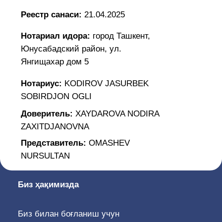
SOBIRDJON OGLI
Доверитель:
XAYDAROVA NODIRA
ZAXITDJANOVNA
Представитель:
OMASHEV
NURSULTAN
Биз ҳақимизда
Биз билан боғланиш учун
Ўзбекистон Республикаси, 100047, Тошкент
ш., Сайилгоҳ кўчаси 5, «Амир Темур
Хиёбони» метро бекати, 19, 38, 67, 85
йўналишли автобусларнинг «Курант» бекати
(0371) 207-04-51, Ички рақам: 1150, 1151,
1152
info@adliya.uz