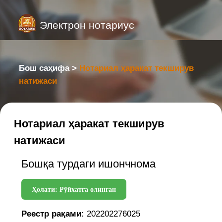
Электрон нотариус
Бош саҳифа >
Нотариал ҳаракат текширув
натижаси
Нотариал ҳаракат текширув
натижаси
Бошқа турдаги ишончнома
Ҳолати: Рўйхатга олинган
Реестр рақами:
202202276025
Реестр санаси:
21.04.2025
Нотариал идора:
город Ташкент,
Мирабадский район, ул. тараса
шевченко, 24, офис 2
Нотариус:
ADIZOV SHUHRAT