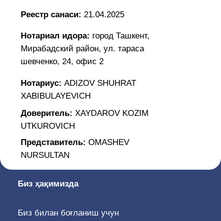
XABIBULAYEVICH
Доверитель:
XAYDAROV KOZIM
UTKUROVICH
Представитель:
OMASHEV
NURSULTAN
Биз ҳақимизда
Биз билан боғланиш учун
Ўзбекистон Республикаси, 100047, Тошкент
ш., Сайилгоҳ кўчаси 5, «Амир Темур
Хиёбони» метро бекати, 19, 38, 67, 85
йўналишли автобусларнинг «Курант» бекати
(0371) 207-04-51, Ички рақам: 1150, 1151,
1152
info@adliya.uz