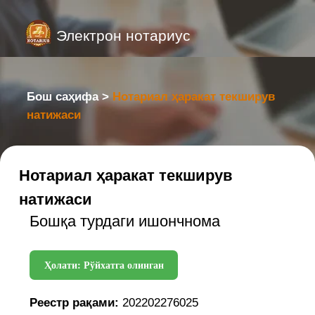
Электрон нотариус
Бош саҳифа >
Нотариал ҳаракат текширув
натижаси
Нотариал ҳаракат текширув
натижаси
Бошқа турдаги ишончнома
Ҳолати: Рўйхатга олинган
Реестр рақами:
202202276025
Реестр санаси:
14.04.2025
Нотариал идора:
город Ташкент,
Юнусабадский район, дом 9
Нотариус:
KODIROV JASURBEK