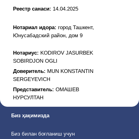
SOBIRDJON OGLI
Доверитель:
MUN KONSTANTIN
SERGEYEVICH
Представитель:
ОМАШЕВ
НУРСУЛТАН
Биз ҳақимизда
Биз билан боғланиш учун
Ўзбекистон Республикаси, 100047, Тошкент
ш., Сайилгоҳ кўчаси 5, «Амир Темур
Хиёбони» метро бекати, 19, 38, 67, 85
йўналишли автобусларнинг «Курант» бекати
(0371) 207-04-51, Ички рақам: 1150, 1151,
1152
info@adliya.uz