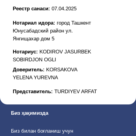
SOBIRDJON OGLI
Доверитель:
KORSAKOVA
YELENA YUREVNA
Представитель:
TURDIYEV ARFAT
Биз ҳақимизда
Биз билан боғланиш учун
Ўзбекистон Республикаси, 100047, Тошкент
ш., Сайилгоҳ кўчаси 5, «Амир Темур
Хиёбони» метро бекати, 19, 38, 67, 85
йўналишли автобусларнинг «Курант» бекати
(0371) 207-04-51, Ички рақам: 1150, 1151,
1152
info@adliya.uz