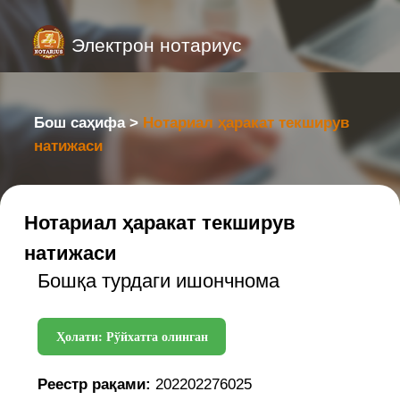
Электрон нотариус
Бош саҳифа >
Нотариал ҳаракат текширув
натижаси
Нотариал ҳаракат текширув
натижаси
Бошқа турдаги ишончнома
Ҳолати: Рўйхатга олинган
Реестр рақами:
202202276025
Реестр санаси:
07.04.2025
Нотариал идора:
город Ташкент
Юнусабадский район ул.
Янгищахар дом 5
Нотариус:
KODIROV JASURBEK